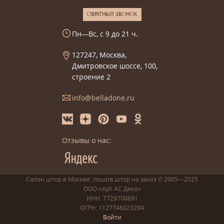
ОБРАТНЫЙ ЗВОНОК
Пн—Вс, с 9 до 21 ч.
127247, Москва,
Дмитровское шоссе, 100,
строение 2
info@belladone.ru
Отзывы о нас:
Салон штор в Москве: пошив
штор
на заказ
© 2005—2025
ООО «Арт АС Деко»
ИНН: 7729700691
ОГРН: 1127746023294
Войти