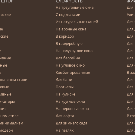
 ШТОР
СЛОЖНОСТЬ
ЖИ
На треугольные окна
Для 
ерские
С подхватами
Ули
с
Из натуральных тканей
Для 
ые
На арочные окна
Для 
ские
В коридор
Для 
В гардеробную
Для 
е
На полукруглое окно
Для 
тивные
Для бассейна
Для
чные
На угловое окно
Для 
е
Комбинированные
В за
инавском стиле
Для бани
Для 
довые
Портьеры
Для
зивные
На кулиске
Для 
м-шторы
На круглые окна
Для
ские
На неровные окна
Для
чном стиле
Для лофта
В го
 минимализм
Для зимнего сада
Для
 модерн
На петлях
Для 