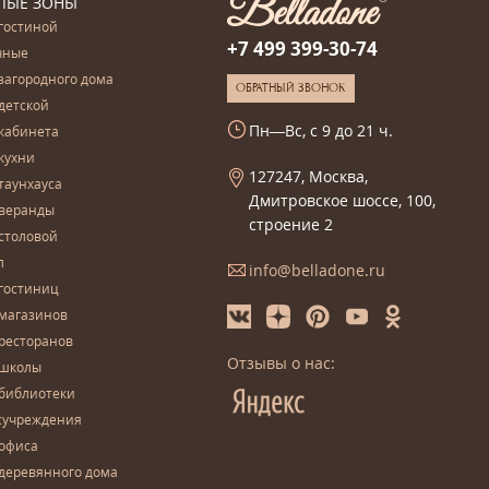
ЛЫЕ ЗОНЫ
гостиной
+7 499 399-30-74
чные
загородного дома
ОБРАТНЫЙ ЗВОНОК
детской
Пн—Вс, с 9 до 21 ч.
кабинета
кухни
127247, Москва,
таунхауса
Дмитровское шоссе, 100,
 веранды
строение 2
столовой
л
info@belladone.ru
гостиниц
 магазинов
ресторанов
Отзывы о нас:
 школы
 библиотеки
сучреждения
 офиса
деревянного дома