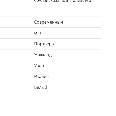
60% Вискоза 40% Полиэстер
Современный
м.п
Портьера
Жаккард
Узор
Италия
Белый