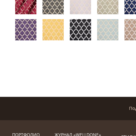
По
ПОРТФОЛИО
ЖУРНАЛ «WELLDONE»