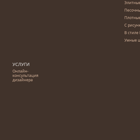
Элитны
Песочны
Плотны
С рисун
В стиле 
Умные 
УСЛУГИ
Онлайн-
консультация
дизайнера