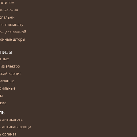
готипом
жные окна
спальни
ры в комнату
ры для ванной
конные шторы
РНИЗЫ
етные
из электро
ский карниз
олочные
фильные
бы
ские
ЛЬ
 антикоготь
ь антипапарацци
 органза