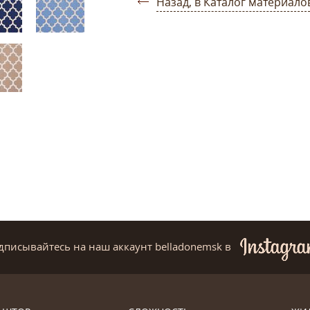
Назад, в Каталог материало
дписывайтесь на наш аккаунт belladonemsk
в