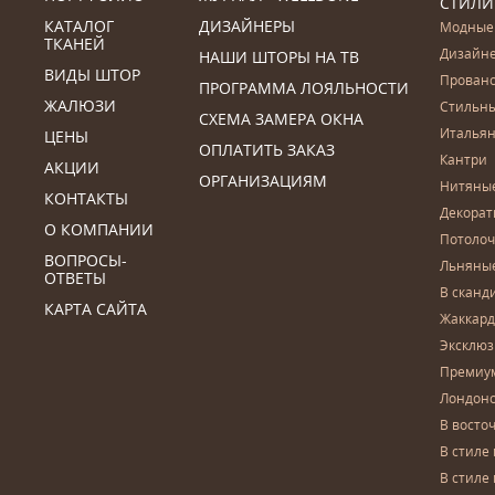
СТИЛИ
КАТАЛОГ
ДИЗАЙНЕРЫ
Модные
ТКАНЕЙ
Дизайн
НАШИ ШТОРЫ НА ТВ
ВИДЫ ШТОР
Прован
ПРОГРАММА ЛОЯЛЬНОСТИ
ЖАЛЮЗИ
Стильн
СХЕМА ЗАМЕРА ОКНА
Итальян
ЦЕНЫ
ОПЛАТИТЬ ЗАКАЗ
Кантри
АКЦИИ
ОРГАНИЗАЦИЯМ
Нитяны
КОНТАКТЫ
Декора
О КОМПАНИИ
Потоло
ВОПРОСЫ-
Льняны
ОТВЕТЫ
В сканд
КАРТА САЙТА
Жаккар
Эксклю
Премиу
Лондон
В восто
В стиле
В стиле