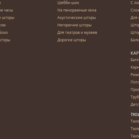
е
Шебби-шик
С ло
е часы
На панорамные окна
Сло
е шторы
Акустические шторы
Для 
ком
Негорючие шторы
Што
Бохо
Для театров и музеев
Што
шторы
Дорогие шторы
Бал
КА
Баг
Карн
Рим
Пот
Про
Тру
Дет
ТЮ
Тюль
Тюл
Тюль