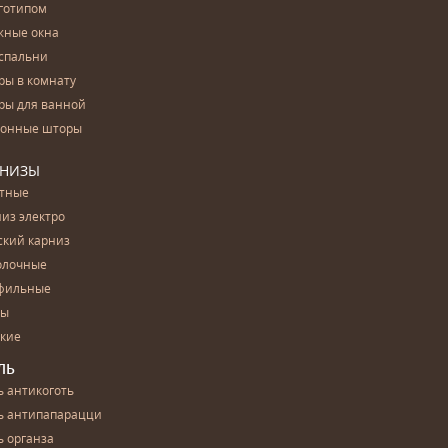
готипом
жные окна
спальни
ры в комнату
ры для ванной
конные шторы
РНИЗЫ
етные
из электро
ский карниз
олочные
фильные
бы
ские
ЛЬ
 антикоготь
ь антипапарацци
 органза