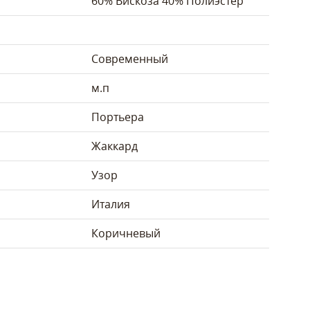
60% Вискоза 40% Полиэстер
Современный
м.п
Портьера
Жаккард
Узор
Италия
Коричневый