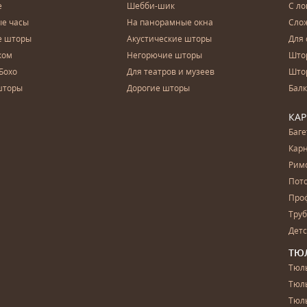
е
Шебби-шик
С ло
е часы
На панорамные окна
Сло
е шторы
Акустические шторы
Для 
ком
Негорючие шторы
Што
Бохо
Для театров и музеев
Што
шторы
Дорогие шторы
Бал
КА
Баг
Карн
Рим
Пот
Про
Тру
Дет
ТЮ
Тюль
Тюл
Тюль