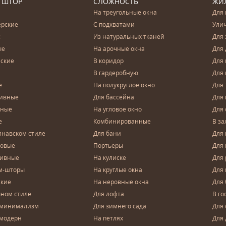
 ШТОР
СЛОЖНОСТЬ
ЖИ
На треугольные окна
Для 
ерские
С подхватами
Ули
с
Из натуральных тканей
Для 
ые
На арочные окна
Для 
ские
В коридор
Для 
В гардеробную
Для 
е
На полукруглое окно
Для 
тивные
Для бассейна
Для
чные
На угловое окно
Для 
е
Комбинированные
В за
инавском стиле
Для бани
Для 
довые
Портьеры
Для
зивные
На кулиске
Для 
м-шторы
На круглые окна
Для
ские
На неровные окна
Для
чном стиле
Для лофта
В го
 минимализм
Для зимнего сада
Для
 модерн
На петлях
Для 