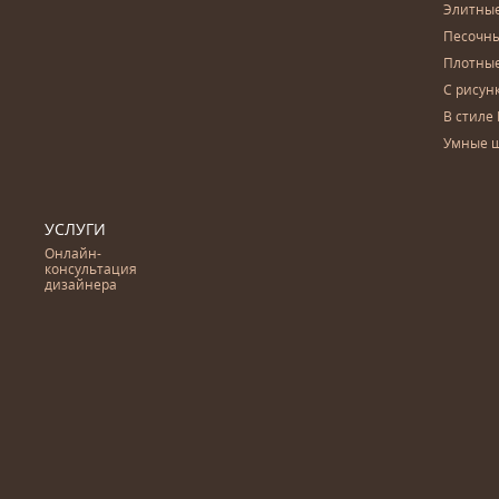
Элитны
Песочны
Плотны
С рисун
В стиле 
Умные 
УСЛУГИ
Онлайн-
консультация
дизайнера