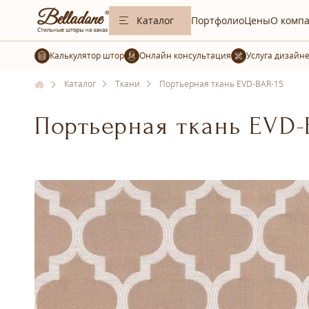
Каталог
Портфолио
Цены
О комп
Калькулятор штор
Услуга дизайн
Каталог
Ткани
Портьерная ткань EVD-BAR-15
Портьерная ткань EVD-