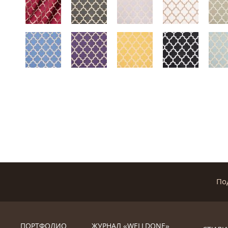
По
ПОРТФОЛИО
ЖУРНАЛ «WELLDONE»