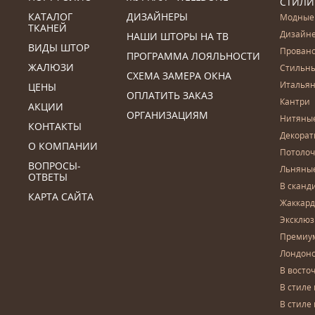
СТИЛИ
КАТАЛОГ
ДИЗАЙНЕРЫ
Модные
ТКАНЕЙ
Дизайн
НАШИ ШТОРЫ НА ТВ
ВИДЫ ШТОР
Прован
ПРОГРАММА ЛОЯЛЬНОСТИ
ЖАЛЮЗИ
Стильн
СХЕМА ЗАМЕРА ОКНА
Итальян
ЦЕНЫ
ОПЛАТИТЬ ЗАКАЗ
Кантри
АКЦИИ
ОРГАНИЗАЦИЯМ
Нитяны
КОНТАКТЫ
Декора
О КОМПАНИИ
Потоло
ВОПРОСЫ-
Льняны
ОТВЕТЫ
В сканд
КАРТА САЙТА
Жаккар
Эксклю
Премиу
Лондон
В восто
В стиле
В стиле