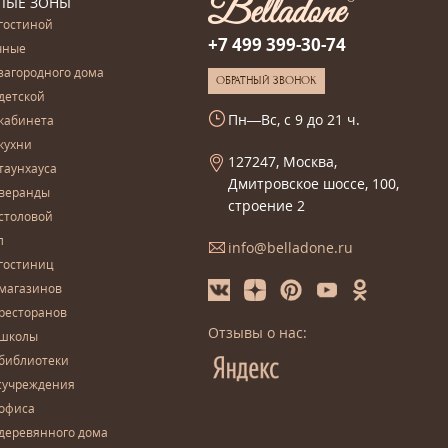
ЛЫЕ ЗОНЫ
гостиной
+7 499 399-30-74
чные
загородного дома
ОБРАТНЫЙ ЗВОНОК
детской
Пн—Вс, с 9 до 21 ч.
кабинета
кухни
127247, Москва,
таунхауса
Дмитровское шоссе, 100,
 веранды
строение 2
столовой
л
info@belladone.ru
гостиниц
 магазинов
ресторанов
Отзывы о нас:
 школы
 библиотеки
сучреждения
 офиса
деревянного дома