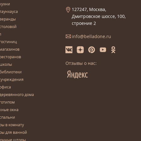
кухни
127247, Москва,
таунхауса
Дмитровское шоссе, 100,
 веранды
строение 2
столовой
л
info@belladone.ru
гостиниц
 магазинов
ресторанов
Отзывы о нас:
 школы
 библиотеки
сучреждения
 офиса
деревянного дома
готипом
жные окна
спальни
ры в комнату
ры для ванной
конные шторы