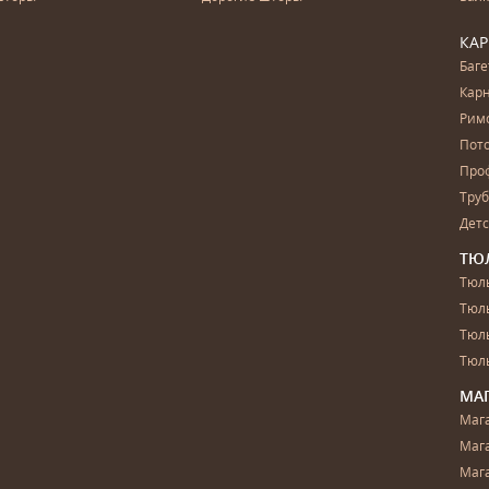
КА
Баг
Карн
Рим
Пот
Про
Тру
Дет
ТЮ
Тюль
Тюл
Тюль
Тюль
МА
Маг
Маг
Маг