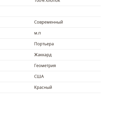
100% Хлопок
Современный
м.п
Портьера
Жаккард
Геометрия
США
Красный