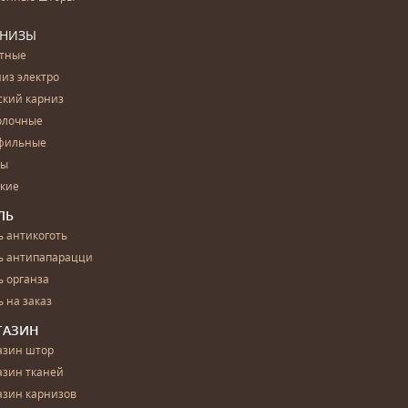
РНИЗЫ
етные
из электро
ский карниз
олочные
фильные
бы
ские
ЛЬ
 антикоготь
ь антипапарацци
 органза
 на заказ
ГАЗИН
азин штор
азин тканей
азин карнизов