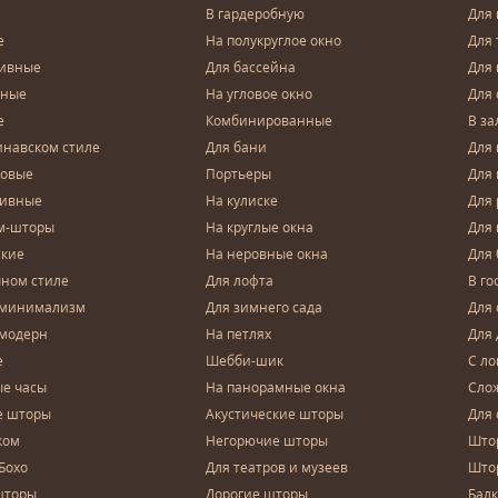
В гардеробную
Для 
е
На полукруглое окно
Для 
тивные
Для бассейна
Для
чные
На угловое окно
Для 
е
Комбинированные
В за
инавском стиле
Для бани
Для 
довые
Портьеры
Для
зивные
На кулиске
Для 
м-шторы
На круглые окна
Для
ские
На неровные окна
Для
чном стиле
Для лофта
В го
 минимализм
Для зимнего сада
Для
 модерн
На петлях
Для 
е
Шебби-шик
С ло
е часы
На панорамные окна
Сло
е шторы
Акустические шторы
Для 
ком
Негорючие шторы
Што
Бохо
Для театров и музеев
Што
шторы
Дорогие шторы
Бал