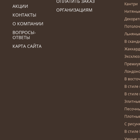
ОПЛАТИТЬ ЗАКАЗ
Кантри
АКЦИИ
ОРГАНИЗАЦИЯМ
Нитяны
КОНТАКТЫ
Декора
О КОМПАНИИ
Потоло
ВОПРОСЫ-
Льняны
ОТВЕТЫ
В сканд
КАРТА САЙТА
Жаккар
Эксклю
Премиу
Лондон
В восто
В стиле
В стиле
Элитны
Песочны
Плотны
С рисун
В стиле 
Умные 