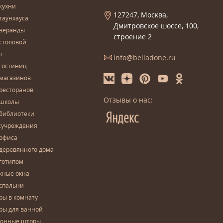
кухни
127247, Москва,
таунхауса
Дмитровское шоссе, 100,
 веранды
строение 2
столовой
л
info@belladone.ru
гостиниц
 магазинов
ресторанов
Отзывы о нас:
 школы
 библиотеки
сучреждения
 офиса
деревянного дома
готипом
жные окна
спальни
ры в комнату
ры для ванной
конные шторы