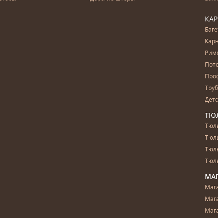
КА
Баг
Карн
Рим
Пот
Про
Тру
Дет
ТЮ
Тюль
Тюл
Тюль
Тюль
МА
Маг
Маг
Маг