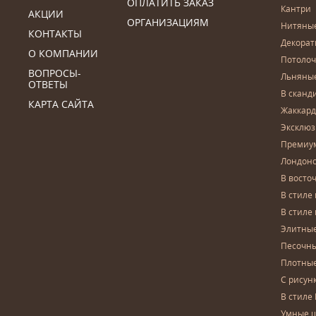
ОПЛАТИТЬ ЗАКАЗ
Кантри
АКЦИИ
ОРГАНИЗАЦИЯМ
Нитяны
КОНТАКТЫ
Декора
О КОМПАНИИ
Потоло
ВОПРОСЫ-
Льняны
ОТВЕТЫ
В сканд
КАРТА САЙТА
Жаккар
Эксклю
Премиу
Лондон
В восто
В стиле
В стиле
Элитны
Песочны
Плотны
С рисун
В стиле 
Умные 