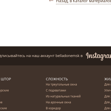
Назад, в Каталог материало
дписывайтесь на наш аккаунт belladonemsk
в
 ШТОР
СЛОЖНОСТЬ
ЖИ
На треугольные окна
Для 
ерские
С подхватами
Ули
с
Из натуральных тканей
Для 
ые
На арочные окна
Для 
ские
В коридор
Для 