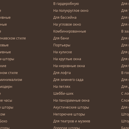
В гардеробную
Для 
е
На полукруглое окно
Для 
тивные
Для бассейна
Для
чные
На угловое окно
Для 
е
Комбинированные
В за
инавском стиле
Для бани
Для 
довые
Портьеры
Для
зивные
На кулиске
Для 
м-шторы
На круглые окна
Для
ские
На неровные окна
Для
чном стиле
Для лофта
В го
 минимализм
Для зимнего сада
Для
 модерн
На петлях
Для 
е
Шебби-шик
С ло
е часы
На панорамные окна
Сло
е шторы
Акустические шторы
Для 
ком
Негорючие шторы
Што
Бохо
Для театров и музеев
Што
шторы
Дорогие шторы
Бал