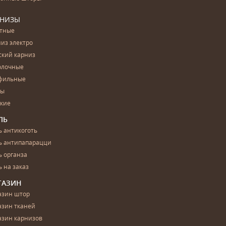
РНИЗЫ
етные
из электро
ский карниз
олочные
фильные
бы
ские
ЛЬ
 антикоготь
ь антипапарацци
 органза
 на заказ
ГАЗИН
азин штор
азин тканей
азин карнизов