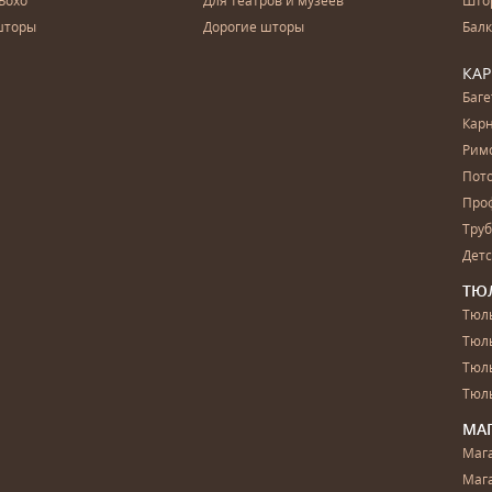
Бохо
Для театров и музеев
Што
шторы
Дорогие шторы
Бал
КА
Баг
Карн
Рим
Пот
Про
Тру
Дет
ТЮ
Тюль
Тюл
Тюль
Тюль
МА
Маг
Маг