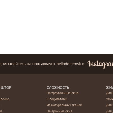
дписывайтесь на наш аккаунт belladonemsk
в
 ШТОР
СЛОЖНОСТЬ
ЖИ
На треугольные окна
Для 
ерские
С подхватами
Ули
с
Из натуральных тканей
Для 
ые
На арочные окна
Для 