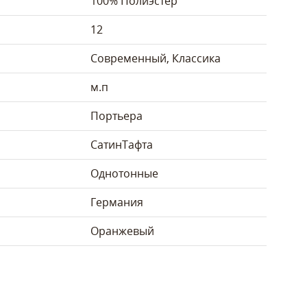
100% Полиэстер
12
Современный, Классика
м.п
Портьера
Сатин
Тафта
Однотонные
Германия
Оранжевый