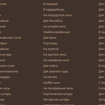
ские
В коридор
Для 
В гардеробную
Для 
е
На полукруглое окно
Для 
тивные
Для бассейна
Для
чные
На угловое окно
Для 
е
Комбинированные
В за
инавском стиле
Для бани
Для 
довые
Портьеры
Для
зивные
На кулиске
Для 
м-шторы
На круглые окна
Для
ские
На неровные окна
Для
чном стиле
Для лофта
В го
 минимализм
Для зимнего сада
Для
 модерн
На петлях
Для 
е
Шебби-шик
С ло
е часы
На панорамные окна
Сло
е шторы
Акустические шторы
Для 
ком
Негорючие шторы
Што