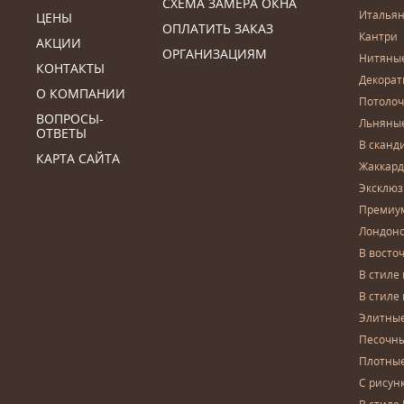
СХЕМА ЗАМЕРА ОКНА
Итальян
ЦЕНЫ
ОПЛАТИТЬ ЗАКАЗ
Кантри
АКЦИИ
ОРГАНИЗАЦИЯМ
Нитяны
КОНТАКТЫ
Декора
О КОМПАНИИ
Потоло
ВОПРОСЫ-
Льняны
ОТВЕТЫ
В сканд
КАРТА САЙТА
Жаккар
Эксклю
Премиу
Лондон
В восто
В стиле
В стиле
Элитны
Песочны
Плотны
С рисун