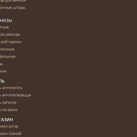
ры для ванной
конные шторы
РНИЗЫ
етные
из электро
ский карниз
олочные
фильные
бы
ские
ЛЬ
 антикоготь
ь антипапарацци
 органза
 на заказ
ГАЗИН
азин штор
азин тканей