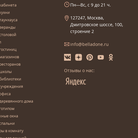
Пн—Вс, с 9 до 21 ч.
кабинета
кухни
127247, Москва,
таунхауса
Дмитровское шоссе, 100,
 веранды
строение 2
столовой
л
info@belladone.ru
гостиниц
 магазинов
ресторанов
Отзывы о нас:
 школы
 библиотеки
сучреждения
 офиса
деревянного дома
готипом
жные окна
спальни
ры в комнату