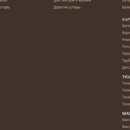
Бохо
Для театров и музеев
Што
шторы
Дорогие шторы
Бал
КА
Баг
Карн
Рим
Пот
Про
Тру
Дет
ТЮ
Тюль
Тюл
Тюль
Тюль
МА
Маг
Маг