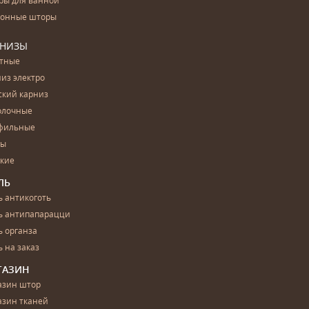
ры для ванной
конные шторы
РНИЗЫ
етные
из электро
ский карниз
олочные
фильные
бы
ские
ЛЬ
 антикоготь
ь антипапарацци
 органза
 на заказ
ГАЗИН
азин штор
азин тканей