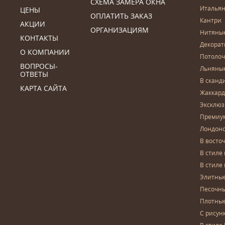
СХЕМА ЗАМЕРА ОКНА
Итальян
ЦЕНЫ
ОПЛАТИТЬ ЗАКАЗ
Кантри
АКЦИИ
ОРГАНИЗАЦИЯМ
Нитяны
КОНТАКТЫ
Декора
О КОМПАНИИ
Потоло
ВОПРОСЫ-
Льняны
ОТВЕТЫ
В сканд
КАРТА САЙТА
Жаккар
Эксклю
Премиу
Лондон
В восто
В стиле
В стиле
Элитны
Песочны
Плотны
С рисун