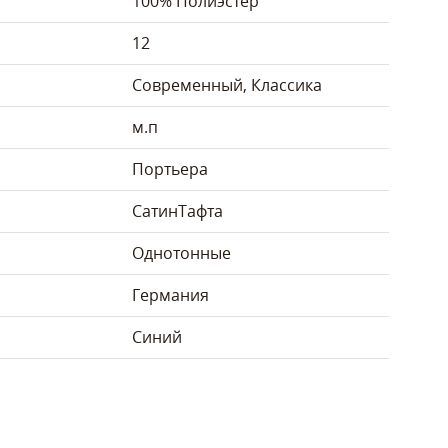
100% Полиэстер
12
Современный, Классика
м.п
Портьера
Сатин
Тафта
Однотонные
Германия
Синий