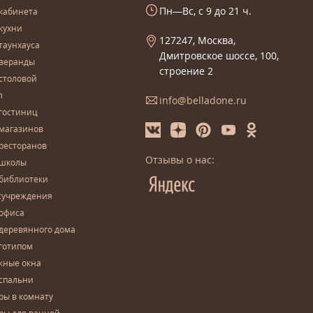
Пн—Вс, с 9 до 21 ч.
кабинета
кухни
127247, Москва,
таунхауса
Дмитровское шоссе, 100,
 веранды
строение 2
столовой
л
info@belladone.ru
гостиниц
 магазинов
ресторанов
Отзывы о нас:
 школы
 библиотеки
сучреждения
 офиса
деревянного дома
готипом
жные окна
спальни
ры в комнату