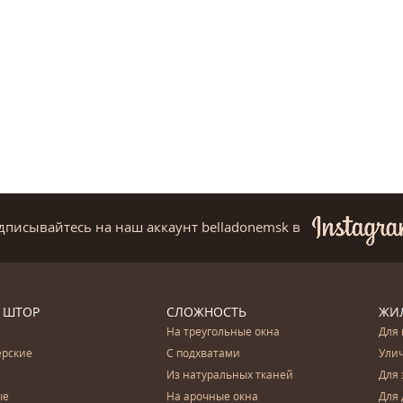
дписывайтесь на наш аккаунт belladonemsk
в
 ШТОР
СЛОЖНОСТЬ
ЖИ
На треугольные окна
Для 
ерские
С подхватами
Ули
с
Из натуральных тканей
Для 
ые
На арочные окна
Для 