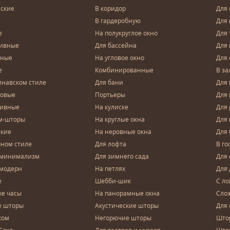
ские
В коридор
Для 
В гардеробную
Для 
е
На полукруглое окно
Для 
тивные
Для бассейна
Для
чные
На угловое окно
Для 
е
Комбинированные
В за
инавском стиле
Для бани
Для 
довые
Портьеры
Для
зивные
На кулиске
Для 
м-шторы
На круглые окна
Для
ские
На неровные окна
Для
чном стиле
Для лофта
В го
 минимализм
Для зимнего сада
Для
 модерн
На петлях
Для 
е
Шебби-шик
С ло
е часы
На панорамные окна
Сло
е шторы
Акустические шторы
Для 
ком
Негорючие шторы
Што