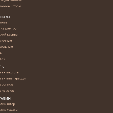
ры для ванной
конные шторы
РНИЗЫ
етные
из электро
ский карниз
олочные
фильные
бы
ские
ЛЬ
 антикоготь
ь антипапарацци
 органза
 на заказ
ГАЗИН
азин штор
азин тканей