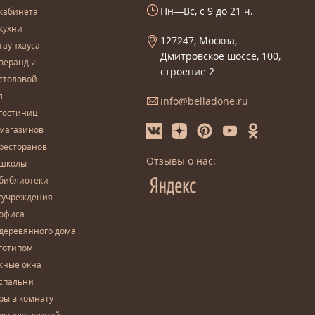
Пн—Вс, с 9 до 21 ч.
кабинета
кухни
127247, Москва,
таунхауса
Дмитровское шоссе, 100,
 веранды
строение 2
столовой
л
info@belladone.ru
гостиниц
 магазинов
ресторанов
Отзывы о нас:
 школы
 библиотеки
сучреждения
 офиса
деревянного дома
готипом
жные окна
спальни
ры в комнату