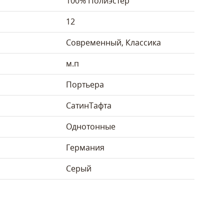
100% Полиэстер
12
Современный, Классика
м.п
Портьера
Сатин
Тафта
Однотонные
Германия
Серый