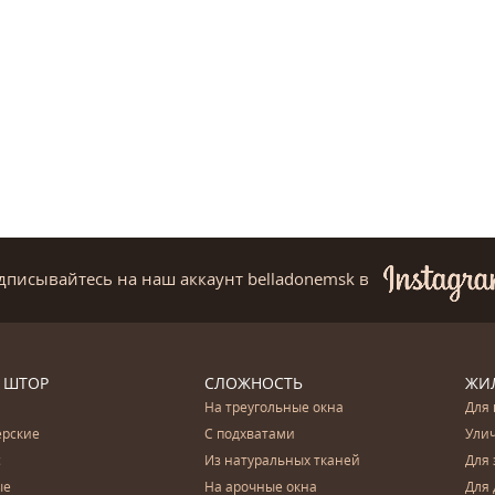
дписывайтесь на наш аккаунт belladonemsk
в
 ШТОР
СЛОЖНОСТЬ
ЖИ
На треугольные окна
Для 
ерские
С подхватами
Ули
с
Из натуральных тканей
Для 
ые
На арочные окна
Для 