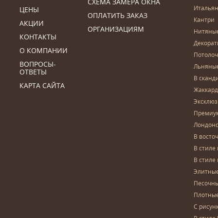
СХЕМА ЗАМЕРА ОКНА
Итальян
ЦЕНЫ
ОПЛАТИТЬ ЗАКАЗ
Кантри
АКЦИИ
ОРГАНИЗАЦИЯМ
Нитяны
КОНТАКТЫ
Декора
О КОМПАНИИ
Потоло
ВОПРОСЫ-
Льняны
ОТВЕТЫ
В сканд
КАРТА САЙТА
Жаккар
Эксклю
Премиу
Лондон
В восто
В стиле
В стиле
Элитны
Песочны
Плотны
С рисун