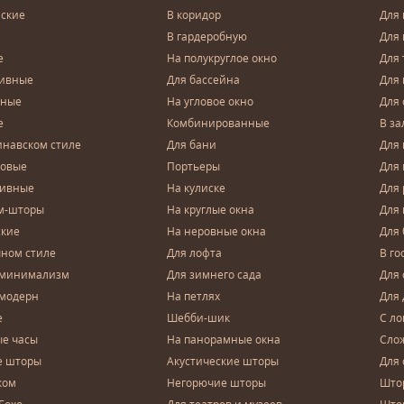
ские
В коридор
Для 
В гардеробную
Для 
е
На полукруглое окно
Для 
тивные
Для бассейна
Для
чные
На угловое окно
Для 
е
Комбинированные
В за
инавском стиле
Для бани
Для 
довые
Портьеры
Для
зивные
На кулиске
Для 
м-шторы
На круглые окна
Для
ские
На неровные окна
Для
чном стиле
Для лофта
В го
 минимализм
Для зимнего сада
Для
 модерн
На петлях
Для 
е
Шебби-шик
С ло
е часы
На панорамные окна
Сло
е шторы
Акустические шторы
Для 
ком
Негорючие шторы
Што