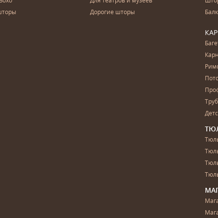
Бохо
Для театров и музеев
Што
шторы
Дорогие шторы
Бал
КА
Баг
Карн
Рим
Пот
Про
Тру
Дет
ТЮ
Тюль
Тюл
Тюль
Тюль
МА
Маг
Маг