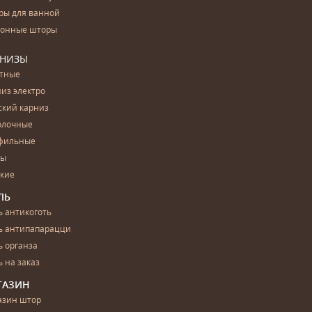
ры для ванной
конные шторы
РНИЗЫ
етные
из электро
ский карниз
олочные
фильные
бы
ские
ЛЬ
 антикоготь
ь антипапарацци
 органза
 на заказ
ГАЗИН
азин штор