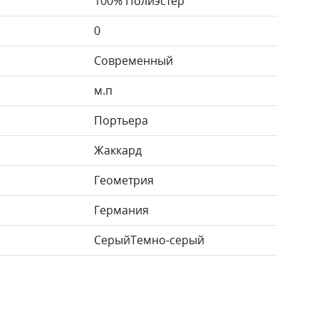
100% Полиэстер
0
Современный
м.п
Портьера
Жаккард
Геометрия
Германия
Серый
Темно-серый