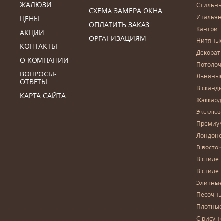
ЖАЛЮЗИ
Стильн
СХЕМА ЗАМЕРА ОКНА
Итальян
ЦЕНЫ
ОПЛАТИТЬ ЗАКАЗ
Кантри
АКЦИИ
ОРГАНИЗАЦИЯМ
Нитяны
КОНТАКТЫ
Декора
О КОМПАНИИ
Потоло
ВОПРОСЫ-
Льняны
ОТВЕТЫ
В сканд
КАРТА САЙТА
Жаккар
Эксклю
Премиу
Лондон
В восто
В стиле
В стиле
Элитны
Песочны
Плотны
С рисун