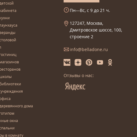
детской
Пн—Вс, с 9 до 21 ч.
кабинета
кухни
127247, Москва,
таунхауса
Дмитровское шоссе, 100,
 веранды
строение 2
столовой
л
info@belladone.ru
гостиниц
 магазинов
ресторанов
Отзывы о нас:
 школы
 библиотеки
сучреждения
 офиса
деревянного дома
готипом
жные окна
спальни
ры в комнату