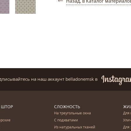
Назад, в Каталог материало
дписывайтесь на наш аккаунт belladonemsk
в
 ШТОР
СЛОЖНОСТЬ
ЖИ
На треугольные окна
Для 
ерские
С подхватами
Ули
с
Из натуральных тканей
Для 