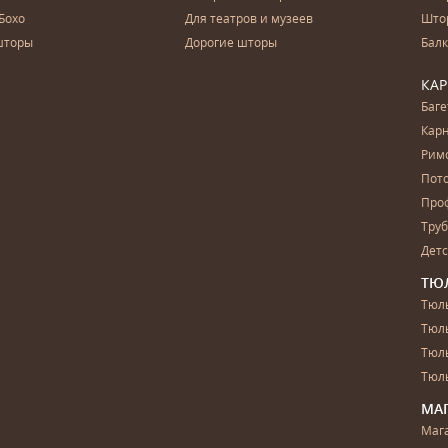
Бохо
Для театров и музеев
Што
шторы
Дорогие шторы
Бал
КА
Баг
Карн
Рим
Пот
Про
Тру
Дет
ТЮ
Тюль
Тюл
Тюль
Тюль
МА
Маг