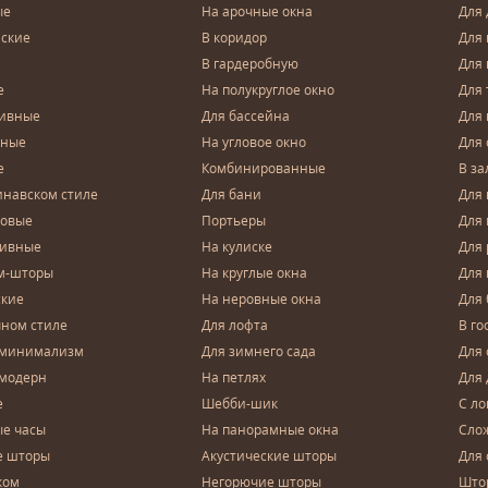
ые
На арочные окна
Для 
ские
В коридор
Для 
В гардеробную
Для 
е
На полукруглое окно
Для 
тивные
Для бассейна
Для
чные
На угловое окно
Для 
е
Комбинированные
В за
инавском стиле
Для бани
Для 
довые
Портьеры
Для
зивные
На кулиске
Для 
м-шторы
На круглые окна
Для
ские
На неровные окна
Для
чном стиле
Для лофта
В го
 минимализм
Для зимнего сада
Для
 модерн
На петлях
Для 
е
Шебби-шик
С ло
е часы
На панорамные окна
Сло
е шторы
Акустические шторы
Для 
ком
Негорючие шторы
Што