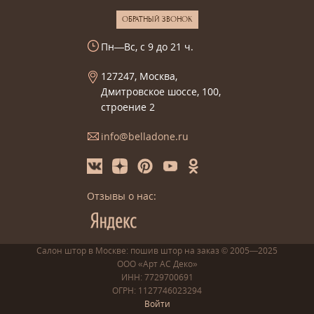
ОБРАТНЫЙ ЗВОНОК
Пн—Вс, с 9 до 21 ч.
127247, Москва,
Дмитровское шоссе, 100,
строение 2
info@belladone.ru
Отзывы о нас:
Салон штор в Москве: пошив
штор
на заказ
© 2005—2025
ООО «Арт АС Деко»
ИНН: 7729700691
ОГРН: 1127746023294
Войти