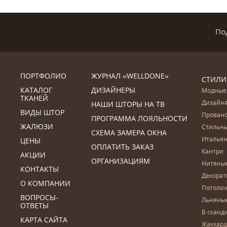
По
ПОРТФОЛИО
ЖУРНАЛ «WELLDONE»
СТИЛИ
КАТАЛОГ
ДИЗАЙНЕРЫ
Модные
ТКАНЕЙ
Дизайн
НАШИ ШТОРЫ НА ТВ
ВИДЫ ШТОР
Прован
ПРОГРАММА ЛОЯЛЬНОСТИ
ЖАЛЮЗИ
Стильн
СХЕМА ЗАМЕРА ОКНА
Итальян
ЦЕНЫ
ОПЛАТИТЬ ЗАКАЗ
Кантри
АКЦИИ
ОРГАНИЗАЦИЯМ
Нитяны
КОНТАКТЫ
Декора
О КОМПАНИИ
Потоло
ВОПРОСЫ-
Льняны
ОТВЕТЫ
В сканд
КАРТА САЙТА
Жаккар