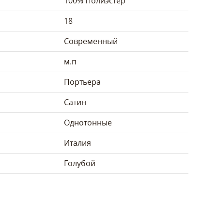
100% Полиэстер
18
Современный
м.п
Портьера
Сатин
Однотонные
Италия
Голубой