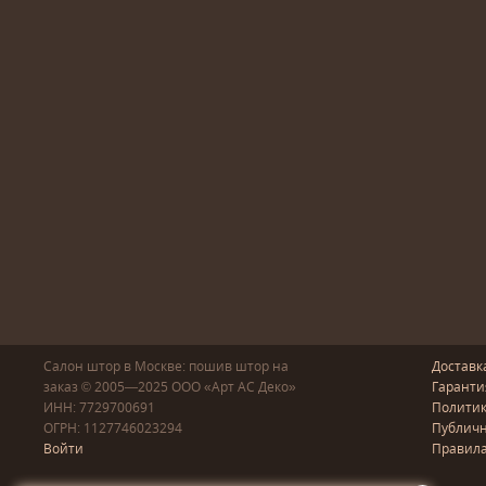
Салон штор в Москве: пошив
штор
на
Доставк
заказ
© 2005—2025
ООО «Арт АС Деко»
Гаранти
ИНН: 7729700691
Полити
ОГРН: 1127746023294
Публичн
Войти
Правила