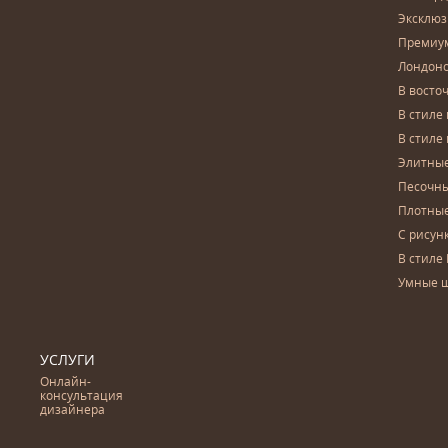
Эксклю
Премиу
Лондон
В восто
В стиле
В стиле
Элитны
Песочны
Плотны
С рисун
В стиле 
Умные 
УСЛУГИ
Онлайн-
консультация
дизайнера