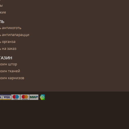
бы
ские
ЛЬ
 антикоготь
ь антипапарацци
 органза
 на заказ
ГАЗИН
азин штор
азин тканей
азин карнизов