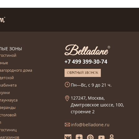
ЛЫЕ ЗОНЫ
гостиной
+7 499 399-30-74
чные
загородного дома
ОБРАТНЫЙ ЗВОНОК
детской
Пн—Вс, с 9 до 21 ч.
кабинета
кухни
127247, Москва,
таунхауса
Дмитровское шоссе, 100,
 веранды
строение 2
столовой
л
info@belladone.ru
гостиниц
 магазинов