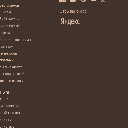
ресторанов
Отзывы о нас:
 школы
 библиотеки
сучреждения
 офиса
деревянного дома
готипом
жные окна
спальни
ры в комнату
ры для ванной
конные шторы
РНИЗЫ
етные
из электро
ский карниз
олочные
фильные