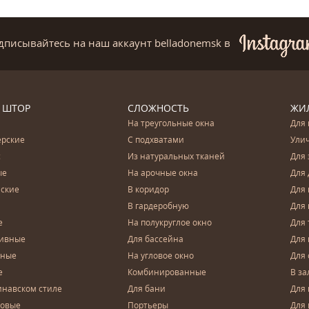
дписывайтесь на наш аккаунт belladonemsk
в
 ШТОР
СЛОЖНОСТЬ
ЖИ
На треугольные окна
Для 
ерские
С подхватами
Ули
с
Из натуральных тканей
Для 
ые
На арочные окна
Для 
ские
В коридор
Для 
В гардеробную
Для 
е
На полукруглое окно
Для 
тивные
Для бассейна
Для
чные
На угловое окно
Для 
е
Комбинированные
В за
инавском стиле
Для бани
Для 
довые
Портьеры
Для