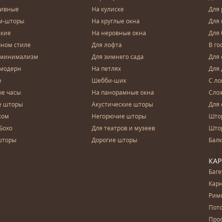
зивные
На кулиске
Для 
м-шторы
На круглые окна
Для
ские
На неровные окна
Для
чном стиле
Для лофта
В го
 минимализм
Для зимнего сада
Для
 модерн
На петлях
Для 
е
Шебби-шик
С ло
е часы
На панорамные окна
Сло
е шторы
Акустические шторы
Для 
ком
Негорючие шторы
Што
Бохо
Для театров и музеев
Што
шторы
Дорогие шторы
Бал
КА
Баг
Карн
Рим
Пот
Про