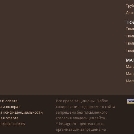
Тру
Дет
ТЮ
Тюль
Тюл
Тюль
Тюль
МА
Маг
Маг
Маг
а и оплата
Все права защищены. Любое
я и возврат
копирование содержимого сайта
ка конфиденциальности
запрещено без письменного
ая оферта
согласия владельцев сайта.
 сбора cookies
* Instagram – деятельность
организации запрещена на