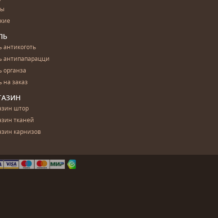
бы
ские
ЛЬ
 антикоготь
ь антипапарацци
 органза
 на заказ
ГАЗИН
азин штор
азин тканей
азин карнизов