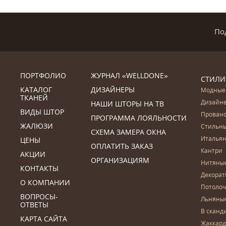
По
ПОРТФОЛИО
ЖУРНАЛ «WELLDONE»
СТИЛИ
КАТАЛОГ
ДИЗАЙНЕРЫ
Модные
ТКАНЕЙ
Дизайн
НАШИ ШТОРЫ НА ТВ
ВИДЫ ШТОР
Прован
ПРОГРАММА ЛОЯЛЬНОСТИ
ЖАЛЮЗИ
Стильн
СХЕМА ЗАМЕРА ОКНА
Итальян
ЦЕНЫ
ОПЛАТИТЬ ЗАКАЗ
Кантри
АКЦИИ
ОРГАНИЗАЦИЯМ
Нитяны
КОНТАКТЫ
Декора
О КОМПАНИИ
Потоло
ВОПРОСЫ-
Льняны
ОТВЕТЫ
В сканд
КАРТА САЙТА
Жаккар