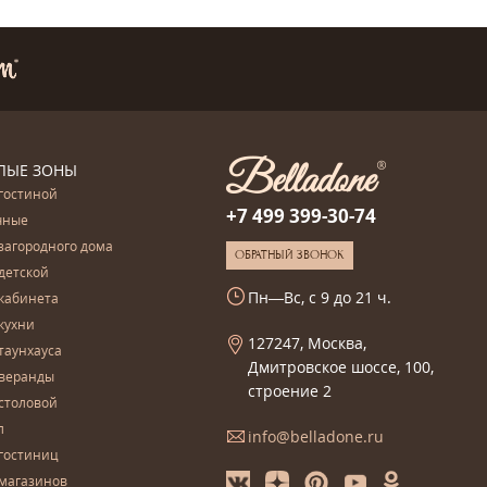
ЛЫЕ ЗОНЫ
гостиной
+7 499 399-30-74
чные
загородного дома
ОБРАТНЫЙ ЗВОНОК
детской
Пн—Вс, с 9 до 21 ч.
кабинета
кухни
127247, Москва,
таунхауса
Дмитровское шоссе, 100,
 веранды
строение 2
столовой
л
info@belladone.ru
гостиниц
 магазинов