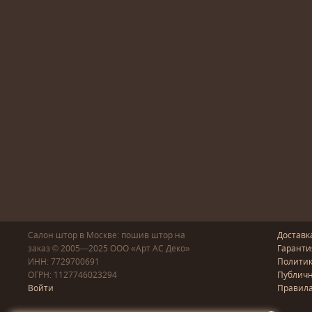
Салон штор в Москве: пошив
штор
на
Доставк
заказ
© 2005—2025
ООО «Арт АС Деко»
Гаранти
ИНН: 7729700691
Полити
ОГРН: 1127746023294
Публичн
Войти
Правила