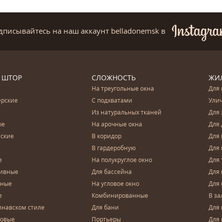
дписывайтесь на наш аккаунт belladonemsk
в
 ШТОР
СЛОЖНОСТЬ
ЖИ
На треугольные окна
Для 
ерские
С подхватами
Ули
с
Из натуральных тканей
Для 
ые
На арочные окна
Для 
ские
В коридор
Для 
В гардеробную
Для 
е
На полукруглое окно
Для 
тивные
Для бассейна
Для
чные
На угловое окно
Для 
е
Комбинированные
В за
инавском стиле
Для бани
Для 
довые
Портьеры
Для