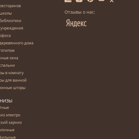
ресторанов
Отзывы о нас:
 школы
 библиотеки
сучреждения
 офиса
деревянного дома
готипом
жные окна
спальни
ры в комнату
ры для ванной
конные шторы
РНИЗЫ
етные
из электро
ский карниз
олочные
фильные