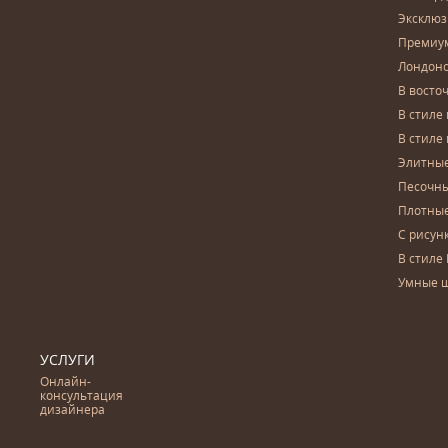
Эксклю
Премиу
Лондон
В восто
В стиле
В стиле
Элитны
Песочны
Плотны
С рисун
В стиле 
Умные 
УСЛУГИ
Онлайн-
консультация
дизайнера