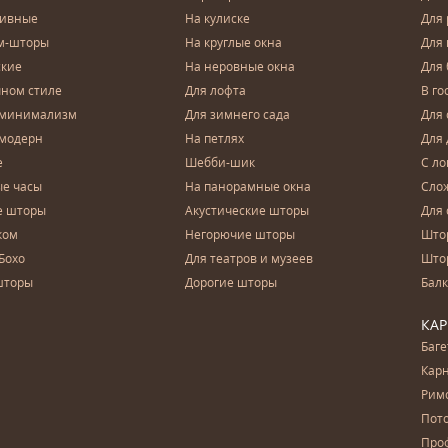
зивные
На кулиске
Для 
м-шторы
На круглые окна
Для
ские
На неровные окна
Для
чном стиле
Для лофта
В го
 минимализм
Для зимнего сада
Для
 модерн
На петлях
Для 
е
Шебби-шик
С ло
е часы
На панорамные окна
Сло
е шторы
Акустические шторы
Для 
ком
Негорючие шторы
Што
Бохо
Для театров и музеев
Што
шторы
Дорогие шторы
Бал
КА
Баг
Карн
Рим
Пот
Про