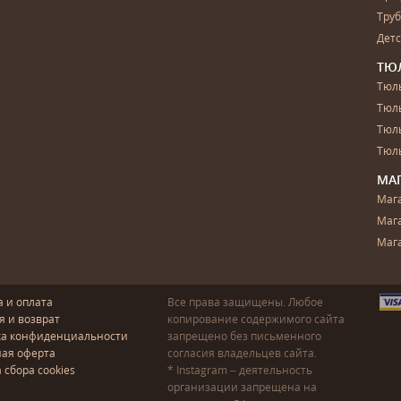
Тру
Дет
ТЮ
Тюль
Тюл
Тюль
Тюль
МА
Маг
Маг
Маг
а и оплата
Все права защищены. Любое
я и возврат
копирование содержимого сайта
ка конфиденциальности
запрещено без письменного
ая оферта
согласия владельцев сайта.
 сбора cookies
* Instagram – деятельность
организации запрещена на