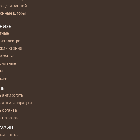
ры для ванной
конные шторы
РНИЗЫ
етные
из электро
ский карниз
олочные
фильные
бы
ские
ЛЬ
 антикоготь
ь антипапарацци
 органза
 на заказ
ГАЗИН
азин штор