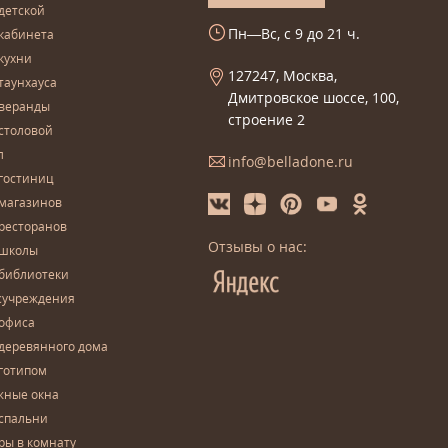
детской
Пн—Вс, с 9 до 21 ч.
кабинета
кухни
127247, Москва,
таунхауса
Дмитровское шоссе, 100,
 веранды
строение 2
столовой
л
info@belladone.ru
гостиниц
 магазинов
ресторанов
Отзывы о нас:
 школы
 библиотеки
сучреждения
 офиса
деревянного дома
готипом
жные окна
спальни
ры в комнату