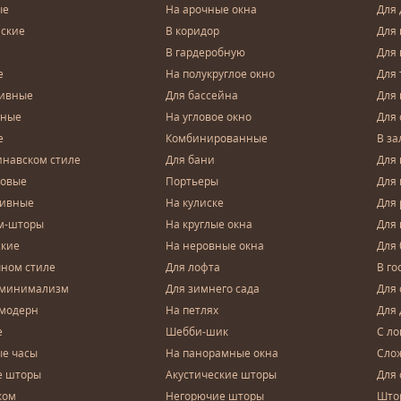
ые
На арочные окна
Для 
ские
В коридор
Для 
В гардеробную
Для 
е
На полукруглое окно
Для 
тивные
Для бассейна
Для
чные
На угловое окно
Для 
е
Комбинированные
В за
инавском стиле
Для бани
Для 
довые
Портьеры
Для
зивные
На кулиске
Для 
м-шторы
На круглые окна
Для
ские
На неровные окна
Для
чном стиле
Для лофта
В го
 минимализм
Для зимнего сада
Для
 модерн
На петлях
Для 
е
Шебби-шик
С ло
е часы
На панорамные окна
Сло
е шторы
Акустические шторы
Для 
ком
Негорючие шторы
Што