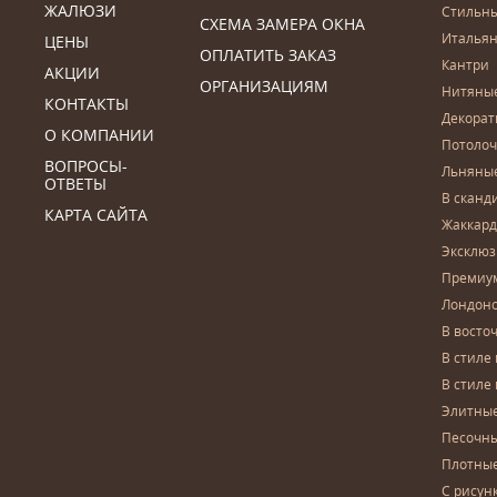
ЖАЛЮЗИ
Стильн
СХЕМА ЗАМЕРА ОКНА
Итальян
ЦЕНЫ
ОПЛАТИТЬ ЗАКАЗ
Кантри
АКЦИИ
ОРГАНИЗАЦИЯМ
Нитяны
КОНТАКТЫ
Декора
О КОМПАНИИ
Потоло
ВОПРОСЫ-
Льняны
ОТВЕТЫ
В сканд
КАРТА САЙТА
Жаккар
Эксклю
Премиу
Лондон
В восто
В стиле
В стиле
Элитны
Песочны
Плотны
С рисун