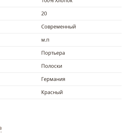
100% Хлопок
20
Современный
м.п
Портьера
Полоски
Германия
Красный
в