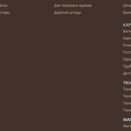
Бохо
Для театров и музеев
Што
шторы
Дорогие шторы
Бал
КА
Баг
Карн
Рим
Пот
Про
Тру
Дет
ТЮ
Тюль
Тюл
Тюль
Тюль
МА
Маг