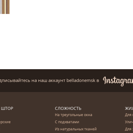
дписывайтесь на наш аккаунт belladonemsk
в
 ШТОР
СЛОЖНОСТЬ
ЖИ
На треугольные окна
Для 
ерские
С подхватами
Ули
с
Из натуральных тканей
Для 