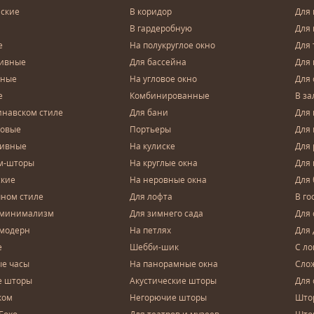
ские
В коридор
Для 
В гардеробную
Для 
е
На полукруглое окно
Для 
тивные
Для бассейна
Для
чные
На угловое окно
Для 
е
Комбинированные
В за
инавском стиле
Для бани
Для 
довые
Портьеры
Для
зивные
На кулиске
Для 
м-шторы
На круглые окна
Для
ские
На неровные окна
Для
чном стиле
Для лофта
В го
 минимализм
Для зимнего сада
Для
 модерн
На петлях
Для 
е
Шебби-шик
С ло
е часы
На панорамные окна
Сло
е шторы
Акустические шторы
Для 
ком
Негорючие шторы
Што