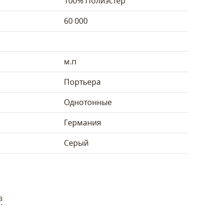
100% Полиэстер
60 000
м.п
Портьера
Однотонные
Германия
Серый
в