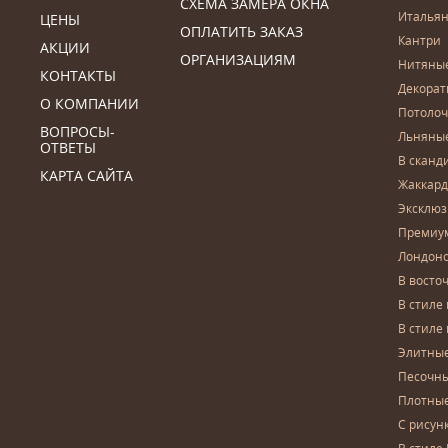
СХЕМА ЗАМЕРА ОКНА
Итальян
ЦЕНЫ
ОПЛАТИТЬ ЗАКАЗ
Кантри
АКЦИИ
ОРГАНИЗАЦИЯМ
Нитяны
КОНТАКТЫ
Декора
О КОМПАНИИ
Потоло
ВОПРОСЫ-
Льняны
ОТВЕТЫ
В сканд
КАРТА САЙТА
Жаккар
Эксклю
Премиу
Лондон
В восто
В стиле
В стиле
Элитны
Песочны
Плотны
С рисун