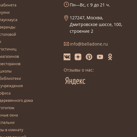
Пн—Вс, с 9 до 21 ч.
кабинета
кухни
127247, Москва,
таунхауса
Дмитровское шоссе, 100,
 веранды
строение 2
столовой
л
info@belladone.ru
гостиниц
 магазинов
ресторанов
Отзывы о нас:
 школы
 библиотеки
сучреждения
 офиса
деревянного дома
готипом
жные окна
спальни
ры в комнату