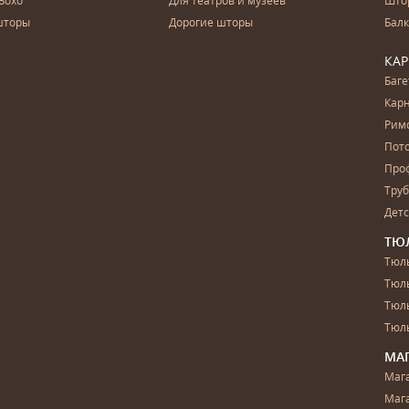
Бохо
Для театров и музеев
Што
шторы
Дорогие шторы
Бал
КА
Баг
Карн
Рим
Пот
Про
Тру
Дет
ТЮ
Тюль
Тюл
Тюль
Тюль
МА
Маг
Маг