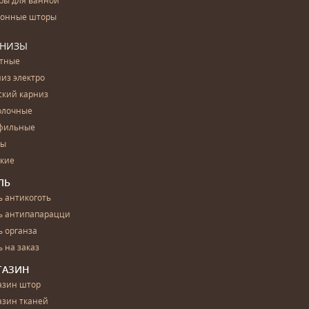
ры для ванной
конные шторы
РНИЗЫ
етные
из электро
ский карниз
олочные
фильные
бы
ские
ЛЬ
 антикоготь
ь антипапарацци
 органза
 на заказ
ГАЗИН
азин штор
азин тканей