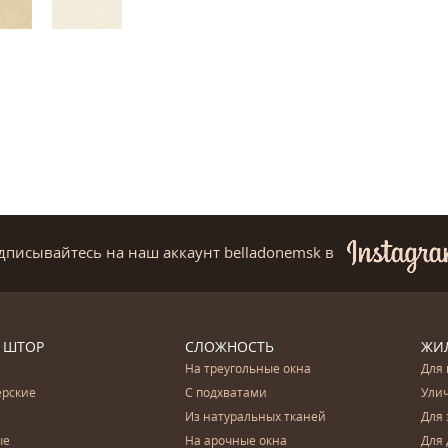
дписывайтесь на наш аккаунт belladonemsk
в
 ШТОР
СЛОЖНОСТЬ
ЖИ
На треугольные окна
Для 
ерские
С подхватами
Ули
с
Из натуральных тканей
Для 
ые
На арочные окна
Для 