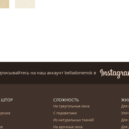
дписывайтесь на наш аккаунт belladonemsk
в
 ШТОР
СЛОЖНОСТЬ
ЖИ
На треугольные окна
Для 
ерские
С подхватами
Ули
с
Из натуральных тканей
Для 
ые
На арочные окна
Для 