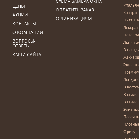
СХЕМА ЗАМЕРА ОКНА
Итальян
ЦЕНЫ
ОПЛАТИТЬ ЗАКАЗ
Кантри
АКЦИИ
ОРГАНИЗАЦИЯМ
Нитяны
КОНТАКТЫ
Декора
О КОМПАНИИ
Потоло
ВОПРОСЫ-
Льняны
ОТВЕТЫ
В сканд
КАРТА САЙТА
Жаккар
Эксклю
Премиу
Лондон
В восто
В стиле
В стиле
Элитны
Песочны
Плотны
С рисун