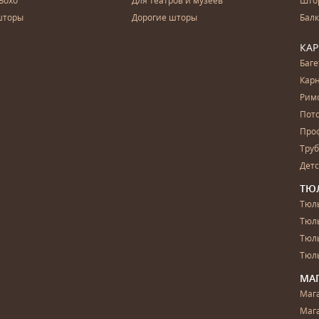
Бохо
Для театров и музеев
Што
шторы
Дорогие шторы
Бал
КА
Баг
Карн
Рим
Пот
Про
Тру
Дет
ТЮ
Тюль
Тюл
Тюль
Тюль
МА
Маг
Маг