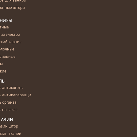
ры для ванной
конные шторы
РНИЗЫ
етные
из электро
ский карниз
олочные
фильные
бы
ские
ЛЬ
 антикоготь
ь антипапарацци
 органза
 на заказ
ГАЗИН
азин штор
азин тканей