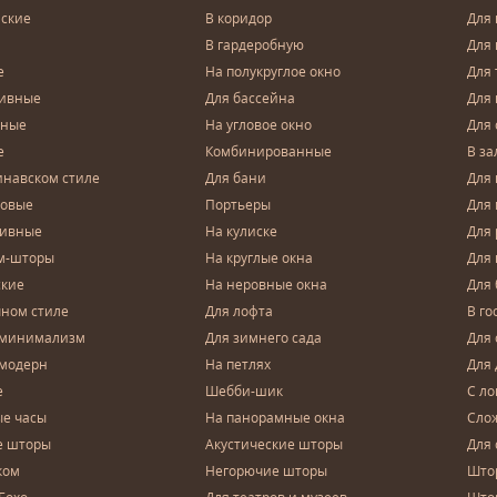
ские
В коридор
Для 
В гардеробную
Для 
е
На полукруглое окно
Для 
тивные
Для бассейна
Для
чные
На угловое окно
Для 
е
Комбинированные
В за
инавском стиле
Для бани
Для 
довые
Портьеры
Для
зивные
На кулиске
Для 
м-шторы
На круглые окна
Для
ские
На неровные окна
Для
чном стиле
Для лофта
В го
 минимализм
Для зимнего сада
Для
 модерн
На петлях
Для 
е
Шебби-шик
С ло
е часы
На панорамные окна
Сло
е шторы
Акустические шторы
Для 
ком
Негорючие шторы
Што