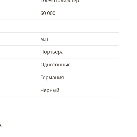
100% Полиэстер
60 000
м.п
Портьера
Однотонные
Германия
Черный
в