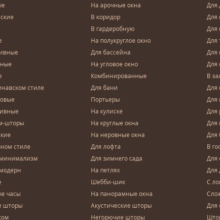
ые
На арочные окна
Для 
ские
В коридор
Для 
В гардеробную
Для 
е
На полукруглое окно
Для 
тивные
Для бассейна
Для
чные
На угловое окно
Для 
е
Комбинированные
В за
инавском стиле
Для бани
Для 
довые
Портьеры
Для
зивные
На кулиске
Для 
м-шторы
На круглые окна
Для
ские
На неровные окна
Для
чном стиле
Для лофта
В го
 минимализм
Для зимнего сада
Для
 модерн
На петлях
Для 
е
Шебби-шик
С ло
е часы
На панорамные окна
Сло
е шторы
Акустические шторы
Для 
ком
Негорючие шторы
Што