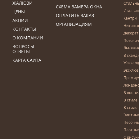
ЖАЛЮЗИ
Стильн
СХЕМА ЗАМЕРА ОКНА
Итальян
ЦЕНЫ
ОПЛАТИТЬ ЗАКАЗ
Кантри
АКЦИИ
ОРГАНИЗАЦИЯМ
Нитяны
КОНТАКТЫ
Декора
О КОМПАНИИ
Потоло
ВОПРОСЫ-
Льняны
ОТВЕТЫ
В сканд
КАРТА САЙТА
Жаккар
Эксклю
Премиу
Лондон
В восто
В стиле
В стиле
Элитны
Песочны
Плотны
С рисун