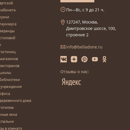
детской
Пн—Вс, с 9 до 21 ч.
кабинета
кухни
127247, Москва,
таунхауса
Дмитровское шоссе, 100,
 веранды
строение 2
столовой
л
info@belladone.ru
гостиниц
 магазинов
ресторанов
Отзывы о нас:
 школы
 библиотеки
сучреждения
 офиса
деревянного дома
готипом
жные окна
спальни
ры в комнату