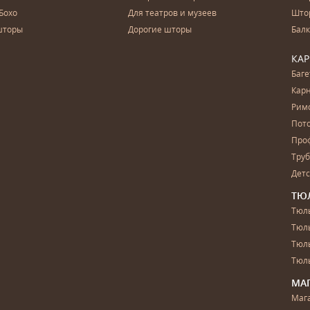
Бохо
Для театров и музеев
Што
шторы
Дорогие шторы
Бал
КА
Баг
Карн
Рим
Пот
Про
Тру
Дет
ТЮ
Тюль
Тюл
Тюль
Тюль
МА
Маг