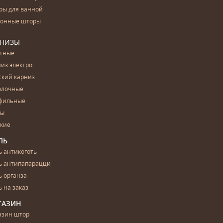
ры для ванной
конные шторы
РНИЗЫ
етные
из электро
ский карниз
олочные
фильные
бы
ские
ЛЬ
 антикоготь
ь антипапарацци
 органза
 на заказ
ГАЗИН
азин штор