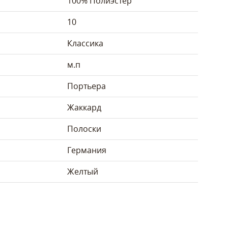
100% Полиэстер
10
Классика
м.п
Портьера
Жаккард
Полоски
Германия
Желтый