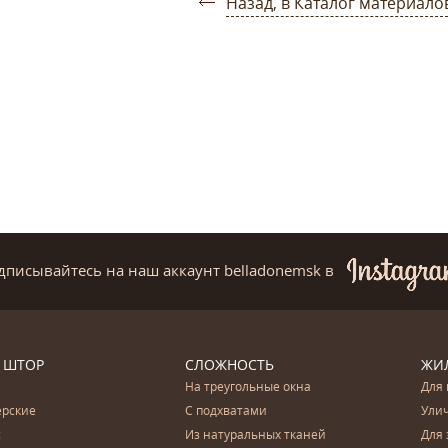
Назад, в Каталог материало
дписывайтесь на наш аккаунт belladonemsk
в
 ШТОР
СЛОЖНОСТЬ
ЖИ
На треугольные окна
Для 
ерские
С подхватами
Ули
с
Из натуральных тканей
Для 