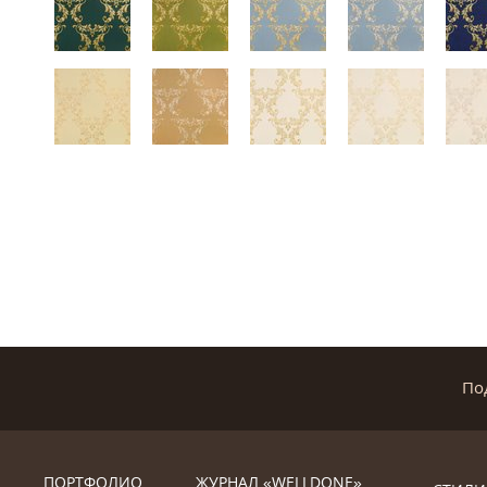
По
ПОРТФОЛИО
ЖУРНАЛ «WELLDONE»