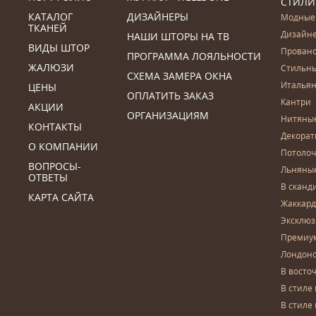
СТИЛИ
КАТАЛОГ
ДИЗАЙНЕРЫ
Модные
ТКАНЕЙ
Дизайн
НАШИ ШТОРЫ НА ТВ
ВИДЫ ШТОР
Прован
ПРОГРАММА ЛОЯЛЬНОСТИ
ЖАЛЮЗИ
Стильн
СХЕМА ЗАМЕРА ОКНА
Итальян
ЦЕНЫ
ОПЛАТИТЬ ЗАКАЗ
Кантри
АКЦИИ
ОРГАНИЗАЦИЯМ
Нитяны
КОНТАКТЫ
Декора
О КОМПАНИИ
Потоло
ВОПРОСЫ-
Льняны
ОТВЕТЫ
В сканд
КАРТА САЙТА
Жаккар
Эксклю
Премиу
Лондон
В восто
В стиле
В стиле