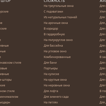
 ШТОР
СЛОЖНОСТЬ
ЖИ
На треугольные окна
Для 
ерские
С подхватами
Ули
с
Из натуральных тканей
Для 
ые
На арочные окна
Для 
ские
В коридор
Для 
В гардеробную
Для 
е
На полукруглое окно
Для 
тивные
Для бассейна
Для
чные
На угловое окно
Для 
е
Комбинированные
В за
инавском стиле
Для бани
Для 
довые
Портьеры
Для
зивные
На кулиске
Для 
м-шторы
На круглые окна
Для
ские
На неровные окна
Для
чном стиле
Для лофта
В го
 минимализм
Для зимнего сада
Для
 модерн
На петлях
Для 