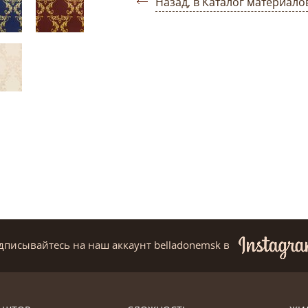
Назад, в Каталог материало
дписывайтесь на наш аккаунт belladonemsk
в