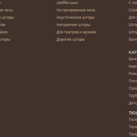
е
Шебби-шик
С ло
е часы
На панорамные окна
Сло
е шторы
Акустические шторы
Для 
ком
Негорючие шторы
Што
Бохо
Для театров и музеев
Што
шторы
Дорогие шторы
Бал
КА
Баг
Карн
Рим
Пот
Про
Тру
Дет
ТЮ
Тюль
Тюл
Тюль