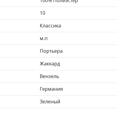
100% Полиэстер
10
Классика
м.п
Портьера
Жаккард
Вензель
Германия
Зеленый