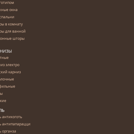
готипом
жные окна
спальни
ры в комнату
ры для ванной
конные шторы
РНИЗЫ
етные
из электро
ский карниз
олочные
фильные
бы
ские
ЛЬ
 антикоготь
ь антипапарацци
 органза