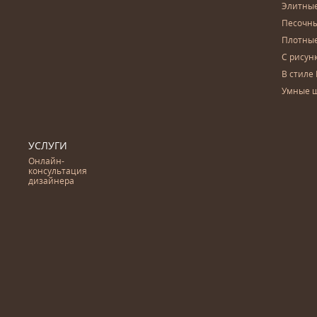
Элитны
Песочны
Плотны
С рисун
В стиле 
Умные 
УСЛУГИ
Онлайн-
консультация
дизайнера