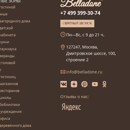
ЛЫЕ ЗОНЫ
гостиной
+7 499 399-30-74
чные
загородного дома
ОБРАТНЫЙ ЗВОНОК
детской
Пн—Вс, с 9 до 21 ч.
кабинета
кухни
127247, Москва,
таунхауса
Дмитровское шоссе, 100,
 веранды
строение 2
столовой
л
info@belladone.ru
гостиниц
 магазинов
ресторанов
Отзывы о нас:
 школы
 библиотеки
сучреждения
 офиса
деревянного дома