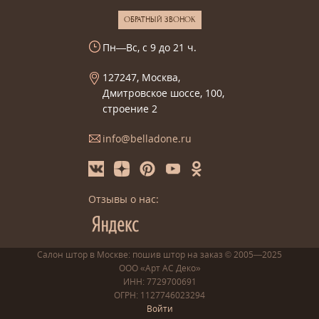
ОБРАТНЫЙ ЗВОНОК
Пн—Вс, с 9 до 21 ч.
127247, Москва,
Дмитровское шоссе, 100,
строение 2
info@belladone.ru
Отзывы о нас:
Салон штор в Москве: пошив
штор
на заказ
© 2005—2025
ООО «Арт АС Деко»
ИНН: 7729700691
ОГРН: 1127746023294
Войти