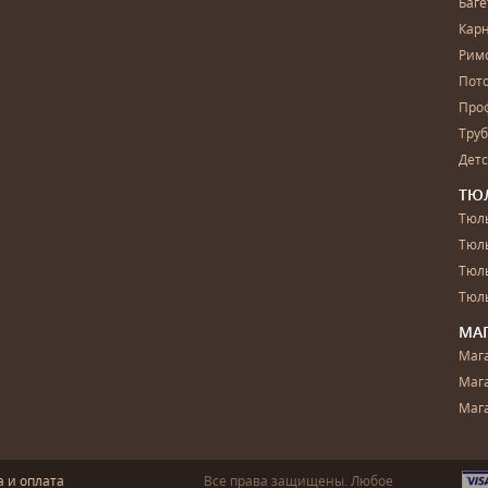
Баг
Карн
Рим
Пот
Про
Тру
Дет
ТЮ
Тюль
Тюл
Тюль
Тюль
МА
Маг
Маг
Маг
а и оплата
Все права защищены. Любое