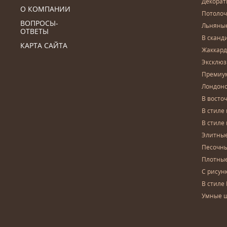
Декора
О КОМПАНИИ
Потоло
ВОПРОСЫ-
Льняны
ОТВЕТЫ
В сканд
КАРТА САЙТА
Жаккар
Эксклю
Премиу
Лондон
В восто
В стиле
В стиле
Элитны
Песочны
Плотны
С рисун
В стиле 
Умные 