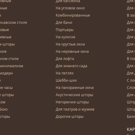
тивные
Для бассейна
Для
чные
На угловое окно
Для 
е
Комбинированные
В за
инавском стиле
Для бани
Для 
довые
Портьеры
Для
зивные
На кулиске
Для 
м-шторы
На круглые окна
Для
ские
На неровные окна
Для
чном стиле
Для лофта
В го
 минимализм
Для зимнего сада
Для
 модерн
На петлях
Для 
е
Шебби-шик
С ло
е часы
На панорамные окна
Сло
е шторы
Акустические шторы
Для 
ком
Негорючие шторы
Што
Бохо
Для театров и музеев
Што
шторы
Дорогие шторы
Бал
КА