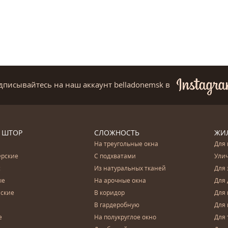
дписывайтесь на наш аккаунт belladonemsk
в
 ШТОР
СЛОЖНОСТЬ
ЖИ
На треугольные окна
Для 
ерские
С подхватами
Ули
с
Из натуральных тканей
Для 
ые
На арочные окна
Для 
ские
В коридор
Для 
В гардеробную
Для 
е
На полукруглое окно
Для 