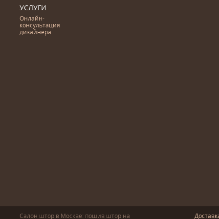
УСЛУГИ
Онлайн-
консультация
дизайнера
Салон штор в Москве: пошив
штор
на
Доставк