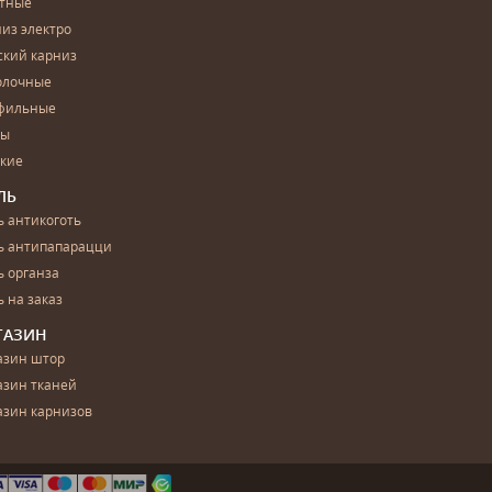
етные
из электро
ский карниз
олочные
фильные
бы
ские
ЛЬ
 антикоготь
ь антипапарацци
 органза
 на заказ
ГАЗИН
азин штор
азин тканей
азин карнизов