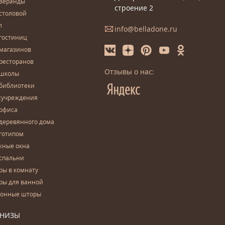
 веранды
строение 2
столовой
л
info@belladone.ru
гостиниц
 магазинов
ресторанов
Отзывы о нас:
 школы
 библиотеки
сучреждения
 офиса
деревянного дома
готипом
жные окна
спальни
ры в комнату
ры для ванной
конные шторы
РНИЗЫ