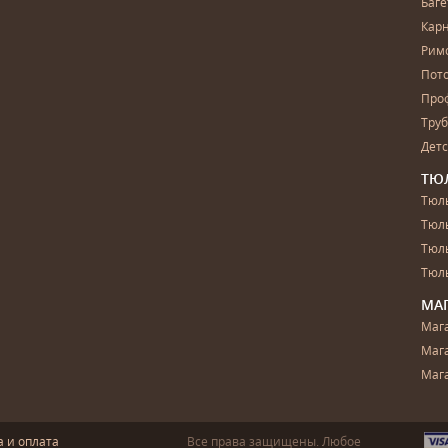
Баг
Карн
Рим
Пот
Про
Тру
Дет
ТЮ
Тюль
Тюл
Тюль
Тюль
МА
Маг
Маг
Маг
а и оплата
Все права защищены. Любое