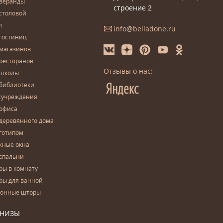
 веранды
строение 2
столовой
л
info@belladone.ru
гостиниц
 магазинов
ресторанов
Отзывы о нас:
 школы
 библиотеки
сучреждения
 офиса
деревянного дома
готипом
жные окна
спальни
ры в комнату
ры для ванной
конные шторы
РНИЗЫ