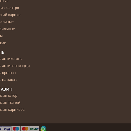
етные
из электро
ский карниз
олочные
фильные
бы
ские
ЛЬ
 антикоготь
ь антипапарацци
 органза
 на заказ
ГАЗИН
азин штор
азин тканей
азин карнизов