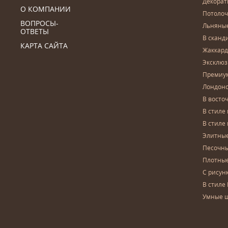
Декора
О КОМПАНИИ
Потоло
ВОПРОСЫ-
Льняны
ОТВЕТЫ
В сканд
КАРТА САЙТА
Жаккар
Эксклю
Премиу
Лондон
В восто
В стиле
В стиле
Элитны
Песочны
Плотны
С рисун
В стиле 
Умные 