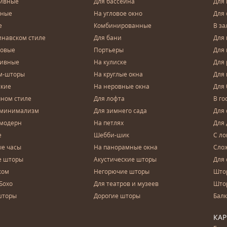
тивные
Для бассейна
Для
чные
На угловое окно
Для 
е
Комбинированные
В за
инавском стиле
Для бани
Для 
довые
Портьеры
Для
зивные
На кулиске
Для 
м-шторы
На круглые окна
Для
ские
На неровные окна
Для
чном стиле
Для лофта
В го
 минимализм
Для зимнего сада
Для
 модерн
На петлях
Для 
е
Шебби-шик
С ло
е часы
На панорамные окна
Сло
е шторы
Акустические шторы
Для 
ком
Негорючие шторы
Што
Бохо
Для театров и музеев
Што
шторы
Дорогие шторы
Бал
КА