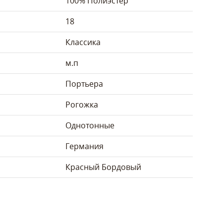
100% Полиэстер
18
Классика
м.п
Портьера
Рогожка
Однотонные
Германия
Красный
Бордовый