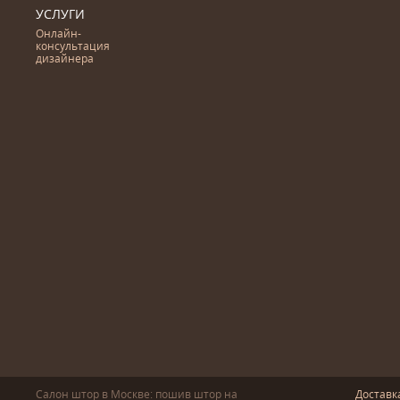
УСЛУГИ
Онлайн-
консультация
дизайнера
Салон штор в Москве: пошив
штор
на
Доставк