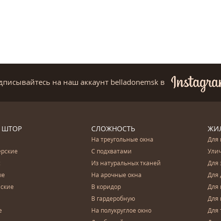
дписывайтесь на наш аккаунт belladonemsk
в
 ШТОР
СЛОЖНОСТЬ
ЖИ
На треугольные окна
Для 
ерские
С подхватами
Ули
с
Из натуральных тканей
Для 
ые
На арочные окна
Для 
ские
В коридор
Для 
В гардеробную
Для 
е
На полукруглое окно
Для 