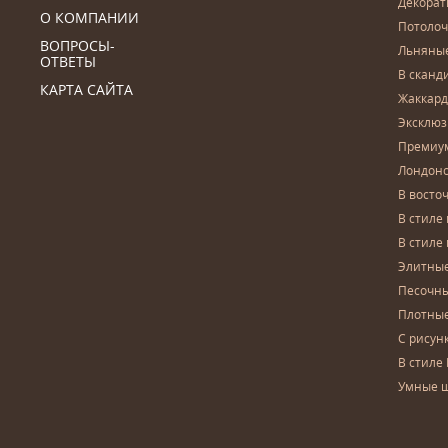
Декора
О КОМПАНИИ
Потоло
ВОПРОСЫ-
Льняны
ОТВЕТЫ
В сканд
КАРТА САЙТА
Жаккар
Эксклю
Премиу
Лондон
В восто
В стиле
В стиле
Элитны
Песочны
Плотны
С рисун
В стиле 
Умные 