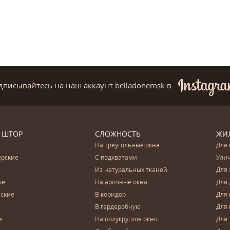
дписывайтесь на наш аккаунт belladonemsk
в
 ШТОР
СЛОЖНОСТЬ
ЖИ
На треугольные окна
Для 
ерские
С подхватами
Ули
с
Из натуральных тканей
Для 
ые
На арочные окна
Для 
ские
В коридор
Для 
В гардеробную
Для 
е
На полукруглое окно
Для 