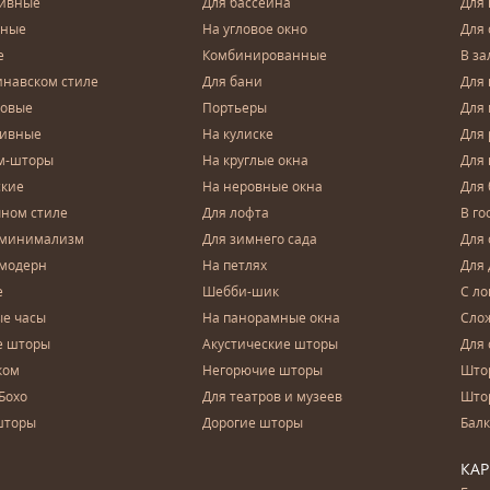
тивные
Для бассейна
Для
чные
На угловое окно
Для 
е
Комбинированные
В за
инавском стиле
Для бани
Для 
довые
Портьеры
Для
зивные
На кулиске
Для 
м-шторы
На круглые окна
Для
ские
На неровные окна
Для
чном стиле
Для лофта
В го
 минимализм
Для зимнего сада
Для
 модерн
На петлях
Для 
е
Шебби-шик
С ло
е часы
На панорамные окна
Сло
е шторы
Акустические шторы
Для 
ком
Негорючие шторы
Што
Бохо
Для театров и музеев
Што
шторы
Дорогие шторы
Бал
КА