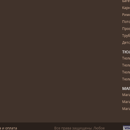
Баг
Карн
Рим
Пот
Про
Тру
Дет
ТЮ
Тюль
Тюл
Тюль
Тюль
МА
Маг
Маг
Маг
а и оплата
Все права защищены. Любое