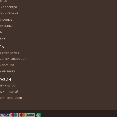
етные
из электро
ский карниз
олочные
фильные
бы
ские
ЛЬ
 антикоготь
ь антипапарацци
 органза
 на заказ
ГАЗИН
азин штор
азин тканей
азин карнизов