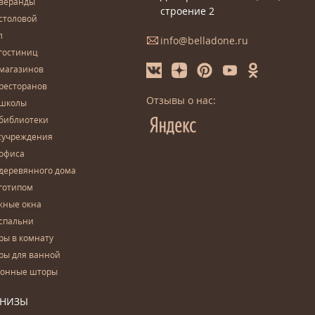
 веранды
строение 2
столовой
л
info@belladone.ru
гостиниц
 магазинов
ресторанов
Отзывы о нас:
 школы
 библиотеки
сучреждения
 офиса
деревянного дома
готипом
жные окна
спальни
ры в комнату
ры для ванной
конные шторы
РНИЗЫ