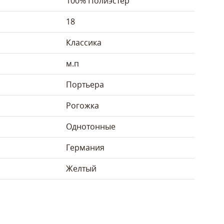
100% Полиэстер
18
Классика
м.п
Портьера
Рогожка
Однотонные
Германия
Желтый