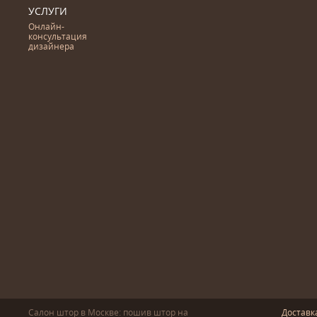
УСЛУГИ
Онлайн-
консультация
дизайнера
Салон штор в Москве: пошив
штор
на
Доставк