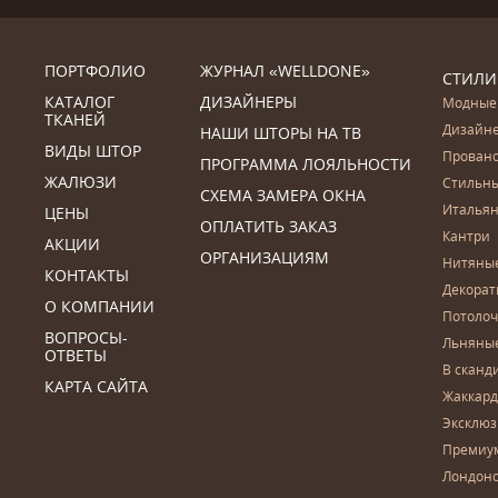
ПОРТФОЛИО
ЖУРНАЛ «WELLDONE»
СТИЛИ
КАТАЛОГ
ДИЗАЙНЕРЫ
Модные
ТКАНЕЙ
Дизайн
НАШИ ШТОРЫ НА ТВ
ВИДЫ ШТОР
Прован
ПРОГРАММА ЛОЯЛЬНОСТИ
ЖАЛЮЗИ
Стильн
СХЕМА ЗАМЕРА ОКНА
Итальян
ЦЕНЫ
ОПЛАТИТЬ ЗАКАЗ
Кантри
АКЦИИ
ОРГАНИЗАЦИЯМ
Нитяны
КОНТАКТЫ
Декора
О КОМПАНИИ
Потоло
ВОПРОСЫ-
Льняны
ОТВЕТЫ
В сканд
КАРТА САЙТА
Жаккар
Эксклю
Премиу
Лондон