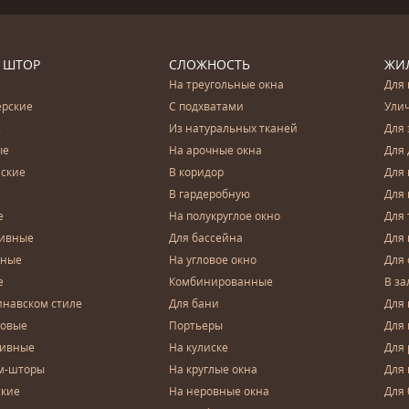
 ШТОР
СЛОЖНОСТЬ
ЖИ
На треугольные окна
Для 
ерские
С подхватами
Ули
с
Из натуральных тканей
Для 
ые
На арочные окна
Для 
ские
В коридор
Для 
В гардеробную
Для 
е
На полукруглое окно
Для 
тивные
Для бассейна
Для
чные
На угловое окно
Для 
е
Комбинированные
В за
инавском стиле
Для бани
Для 
довые
Портьеры
Для
зивные
На кулиске
Для 
м-шторы
На круглые окна
Для
ские
На неровные окна
Для