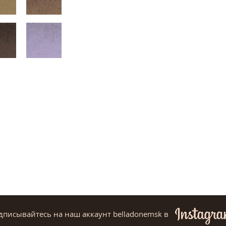
дписывайтесь на наш аккаунт belladonemsk
в