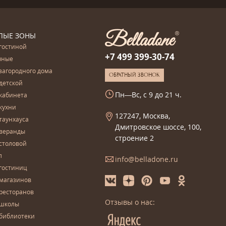
ЛЫЕ ЗОНЫ
гостиной
+7 499 399-30-74
чные
загородного дома
ОБРАТНЫЙ ЗВОНОК
детской
Пн—Вс, с 9 до 21 ч.
кабинета
кухни
127247, Москва,
таунхауса
Дмитровское шоссе, 100,
 веранды
строение 2
столовой
л
info@belladone.ru
гостиниц
 магазинов
ресторанов
Отзывы о нас:
 школы
 библиотеки