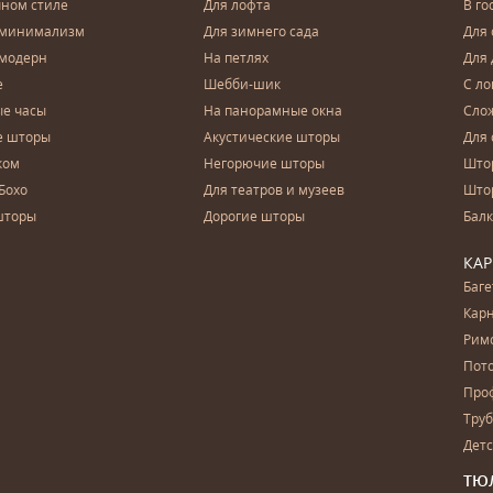
чном стиле
Для лофта
В го
 минимализм
Для зимнего сада
Для
 модерн
На петлях
Для 
е
Шебби-шик
С ло
е часы
На панорамные окна
Сло
е шторы
Акустические шторы
Для 
ком
Негорючие шторы
Што
Бохо
Для театров и музеев
Што
шторы
Дорогие шторы
Бал
КА
Баг
Карн
Рим
Пот
Про
Тру
Дет
ТЮ