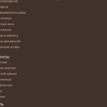
сучреждения
 офиса
деревянного дома
готипом
жные окна
спальни
ры в комнату
ры для ванной
конные шторы
РНИЗЫ
етные
из электро
ский карниз
олочные
фильные
бы
ские
ЛЬ