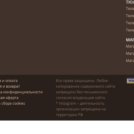
ТЮ
Тюль
Тюл
Тюль
Тюль
МА
Маг
Маг
Маг
а и оплата
Все права защищены. Любое
я и возврат
копирование содержимого сайта
ка конфиденциальности
запрещено без письменного
ая оферта
согласия владельцев сайта.
 сбора cookies
* Instagram – деятельность
организации запрещена на
территории РФ