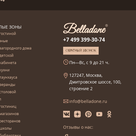
ЛЫЕ ЗОНЫ
гостиной
+7 499 399-30-74
чные
загородного дома
ОБРАТНЫЙ ЗВОНОК
детской
Пн—Вс, с 9 до 21 ч.
кабинета
кухни
127247, Москва,
таунхауса
Дмитровское шоссе, 100,
 веранды
строение 2
столовой
л
info@belladone.ru
гостиниц
 магазинов
ресторанов
Отзывы о нас:
 школы
 библиотеки