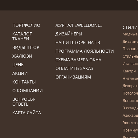
ПОРТФОЛИО
ЖУРНАЛ «WELLDONE»
СТИЛИ
КАТАЛОГ
ДИЗАЙНЕРЫ
Модные
ТКАНЕЙ
Дизайн
НАШИ ШТОРЫ НА ТВ
ВИДЫ ШТОР
Прован
ПРОГРАММА ЛОЯЛЬНОСТИ
ЖАЛЮЗИ
Стильн
СХЕМА ЗАМЕРА ОКНА
Итальян
ЦЕНЫ
ОПЛАТИТЬ ЗАКАЗ
Кантри
АКЦИИ
ОРГАНИЗАЦИЯМ
Нитяны
КОНТАКТЫ
Декора
О КОМПАНИИ
Потоло
ВОПРОСЫ-
Льняны
ОТВЕТЫ
В сканд
КАРТА САЙТА
Жаккар
Эксклю
Премиу
Лондон