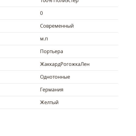
100% Полиэстер
0
Современный
м.п
Портьера
Жаккард
Рогожка
Лен
Однотонные
Германия
Желтый