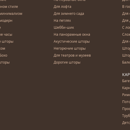
чном стиле
Для лофта
В го
 минимализм
Для зимнего сада
Для
 модерн
На петлях
Для 
е
Шебби-шик
С ло
е часы
На панорамные окна
Сло
е шторы
Акустические шторы
Для 
ком
Негорючие шторы
Што
Бохо
Для театров и музеев
Што
шторы
Дорогие шторы
Бал
КА
Баг
Карн
Рим
Пот
Про
Тру
Дет