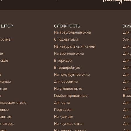
 ШТОР
СЛОЖНОСТЬ
ЖИ
На треугольные окна
Для 
ерские
С подхватами
Ули
с
Из натуральных тканей
Для 
ые
На арочные окна
Для 
ские
В коридор
Для 
В гардеробную
Для 
е
На полукруглое окно
Для 
тивные
Для бассейна
Для
чные
На угловое окно
Для 
е
Комбинированные
В за
инавском стиле
Для бани
Для 
довые
Портьеры
Для
зивные
На кулиске
Для 
м-шторы
На круглые окна
Для
ские
На неровные окна
Для