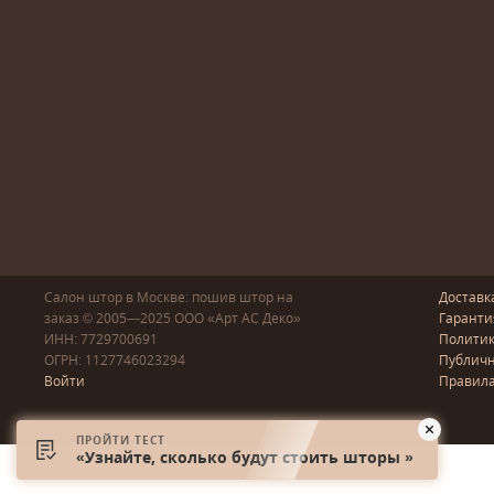
Салон штор в Москве: пошив
штор
на
Доставк
заказ
© 2005—2025
ООО «Арт АС Деко»
Гаранти
ИНН: 7729700691
Полити
ОГРН: 1127746023294
Публичн
Войти
Правила
ПРОЙТИ ТЕСТ
«Узнайте, сколько будут стоить шторы »