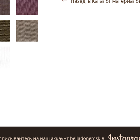
Назад, в Каталог материало
дписывайтесь на наш аккаунт belladonemsk
в