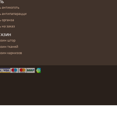
ЛЬ
 антикоготь
ь антипапарацци
 органза
 на заказ
ГАЗИН
азин штор
азин тканей
азин карнизов