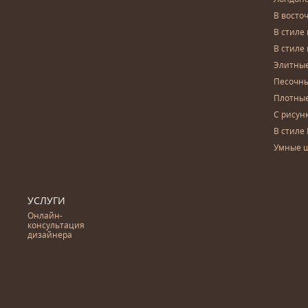
В восто
В стиле
В стиле
Элитны
Песочны
Плотны
С рисун
В стиле 
Умные 
УСЛУГИ
Онлайн-
консультация
дизайнера