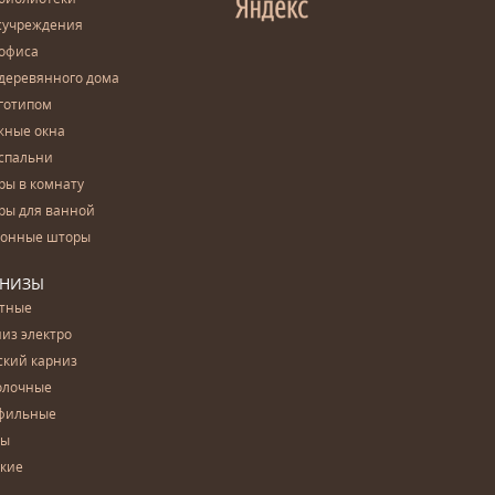
сучреждения
 офиса
деревянного дома
готипом
жные окна
спальни
ры в комнату
ры для ванной
конные шторы
РНИЗЫ
етные
из электро
ский карниз
олочные
фильные
бы
ские