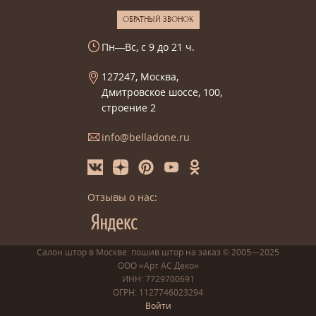
ОБРАТНЫЙ ЗВОНОК
Пн—Вс, с 9 до 21 ч.
127247, Москва,
Дмитровское шоссе, 100,
строение 2
info@belladone.ru
Отзывы о нас:
Салон штор в Москве: пошив
штор
на заказ
© 2005—2025
ООО «Арт АС Деко»
ИНН: 7729700691
ОГРН: 1127746023294
Войти