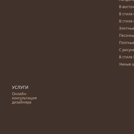
В восто
В стиле
В стиле
Элитны
Песочны
Плотны
С рисун
В стиле 
Умные 
УСЛУГИ
Онлайн-
консультация
дизайнера