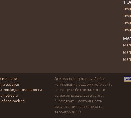
ТЮ
Тюль
Тюл
Тюль
Тюль
МА
Маг
Маг
Маг
а и оплата
Все права защищены. Любое
я и возврат
копирование содержимого сайта
ка конфиденциальности
запрещено без письменного
ая оферта
согласия владельцев сайта.
 сбора cookies
* Instagram – деятельность
организации запрещена на
территории РФ