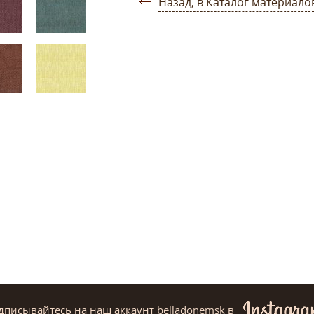
Назад, в Каталог материало
дписывайтесь на наш аккаунт belladonemsk
в