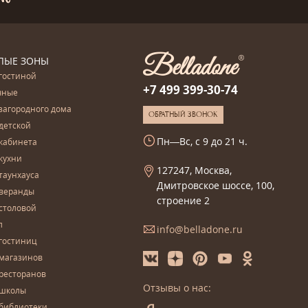
ЛЫЕ ЗОНЫ
гостиной
+7 499 399-30-74
чные
загородного дома
ОБРАТНЫЙ ЗВОНОК
детской
Пн—Вс, с 9 до 21 ч.
кабинета
кухни
127247, Москва,
таунхауса
Дмитровское шоссе, 100,
 веранды
строение 2
столовой
л
info@belladone.ru
гостиниц
 магазинов
ресторанов
Отзывы о нас:
 школы
 библиотеки