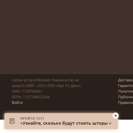
Салон штор в Москве: пошив
штор
на
Доставк
заказ
© 2005—2025
ООО «Арт АС Деко»
Гаранти
ИНН: 7729700691
Полити
ОГРН: 1127746023294
Публичн
Войти
Правила
ПРОЙТИ ТЕСТ
«Узнайте, сколько будут стоить шторы »