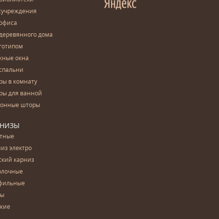
сучреждения
 офиса
деревянного дома
готипом
жные окна
спальни
ры в комнату
ры для ванной
конные шторы
РНИЗЫ
етные
из электро
ский карниз
олочные
фильные
бы
ские