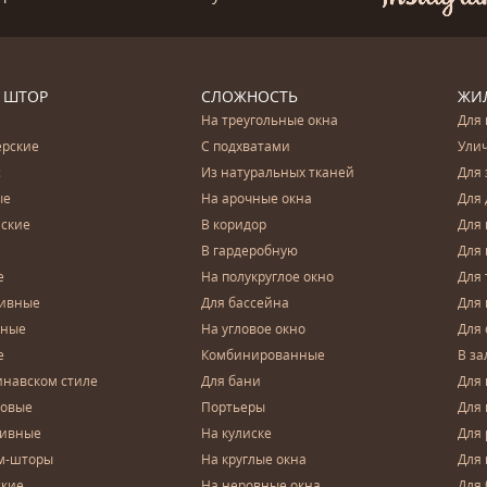
 ШТОР
СЛОЖНОСТЬ
ЖИ
На треугольные окна
Для 
ерские
С подхватами
Ули
с
Из натуральных тканей
Для 
ые
На арочные окна
Для 
ские
В коридор
Для 
В гардеробную
Для 
е
На полукруглое окно
Для 
тивные
Для бассейна
Для
чные
На угловое окно
Для 
е
Комбинированные
В за
инавском стиле
Для бани
Для 
довые
Портьеры
Для
зивные
На кулиске
Для 
м-шторы
На круглые окна
Для
ские
На неровные окна
Для