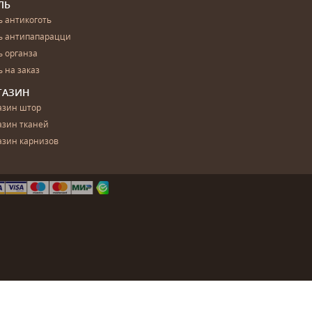
ЛЬ
 антикоготь
ь антипапарацци
 органза
 на заказ
ГАЗИН
азин штор
азин тканей
азин карнизов