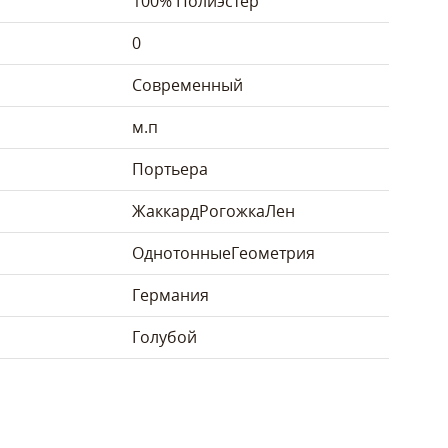
100% Полиэстер
0
Современный
м.п
Портьера
Жаккард
Рогожка
Лен
Однотонные
Геометрия
Германия
Голубой