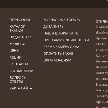
ПОРТФОЛИО
ЖУРНАЛ «WELLDONE»
СТИЛИ
КАТАЛОГ
ДИЗАЙНЕРЫ
Модные
ТКАНЕЙ
Дизайн
НАШИ ШТОРЫ НА ТВ
ВИДЫ ШТОР
Прован
ПРОГРАММА ЛОЯЛЬНОСТИ
ЖАЛЮЗИ
Стильн
СХЕМА ЗАМЕРА ОКНА
Итальян
ЦЕНЫ
ОПЛАТИТЬ ЗАКАЗ
Кантри
АКЦИИ
ОРГАНИЗАЦИЯМ
Нитяны
КОНТАКТЫ
Декора
О КОМПАНИИ
Потоло
ВОПРОСЫ-
Льняны
ОТВЕТЫ
В сканд
КАРТА САЙТА
Жаккар
Эксклю
Премиу
Лондон