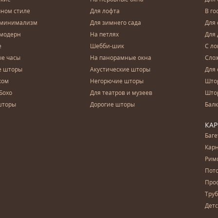
чном стиле
Для лофта
В го
 минимализм
Для зимнего сада
Для
 модерн
На петлях
Для 
е
Шебби-шик
С ло
е часы
На панорамные окна
Сло
е шторы
Акустические шторы
Для 
ком
Негорючие шторы
Што
Бохо
Для театров и музеев
Што
шторы
Дорогие шторы
Бал
КА
Баг
Карн
Рим
Пот
Про
Тру
Дет