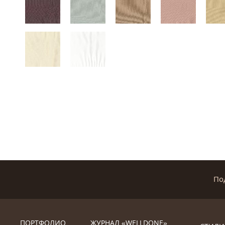
По
ПОРТФОЛИО
ЖУРНАЛ «WELLDONE»