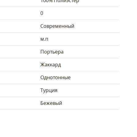
100% Полиэстер
0
Современный
м.п
Портьера
Жаккард
Однотонные
Турция
Бежевый