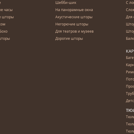
е
Шебби-шик
С ло
е часы
На панорамные окна
Сло
е шторы
Акустические шторы
Для 
ком
Негорючие шторы
Што
Бохо
Для театров и музеев
Што
шторы
Дорогие шторы
Бал
КА
Баг
Карн
Рим
Пот
Про
Тру
Дет
ТЮ
Тюль
Тюл
Тюль