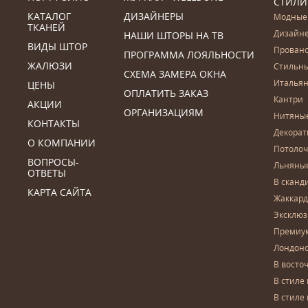
СТИЛИ
КАТАЛОГ
ДИЗАЙНЕРЫ
Модные
ТКАНЕЙ
Дизайн
НАШИ ШТОРЫ НА ТВ
ВИДЫ ШТОР
Прован
ПРОГРАММА ЛОЯЛЬНОСТИ
ЖАЛЮЗИ
Стильн
СХЕМА ЗАМЕРА ОКНА
Итальян
ЦЕНЫ
ОПЛАТИТЬ ЗАКАЗ
Кантри
АКЦИИ
ОРГАНИЗАЦИЯМ
Нитяны
КОНТАКТЫ
Декора
О КОМПАНИИ
Потоло
ВОПРОСЫ-
Льняны
ОТВЕТЫ
В сканд
КАРТА САЙТА
Жаккар
Эксклю
Премиу
Лондон
В восто
В стиле
В стиле