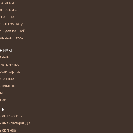
готипом
жные окна
спальни
ры в комнату
ры для ванной
конные шторы
РНИЗЫ
етные
из электро
ский карниз
олочные
фильные
бы
ские
ЛЬ
 антикоготь
ь антипапарацци
 органза