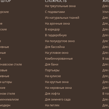
 ШТОР
СЛОЖНОСТЬ
ЖИ
На треугольные окна
Для 
ерские
С подхватами
Ули
с
Из натуральных тканей
Для 
ые
На арочные окна
Для 
ские
В коридор
Для 
В гардеробную
Для 
е
На полукруглое окно
Для 
тивные
Для бассейна
Для
чные
На угловое окно
Для 
е
Комбинированные
В за
инавском стиле
Для бани
Для 
довые
Портьеры
Для
зивные
На кулиске
Для 
м-шторы
На круглые окна
Для
ские
На неровные окна
Для
чном стиле
Для лофта
В го
 минимализм
Для зимнего сада
Для
 модерн
На петлях
Для 