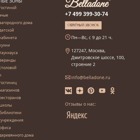
ЛЫЕ ЗОНЫ
гостиной
+7 499 399-30-74
чные
загородного дома
ОБРАТНЫЙ ЗВОНОК
детской
Пн—Вс, с 9 до 21 ч.
кабинета
кухни
127247, Москва,
таунхауса
Дмитровское шоссе, 100,
 веранды
строение 2
столовой
л
info@belladone.ru
гостиниц
 магазинов
ресторанов
Отзывы о нас:
 школы
 библиотеки
сучреждения
 офиса
деревянного дома