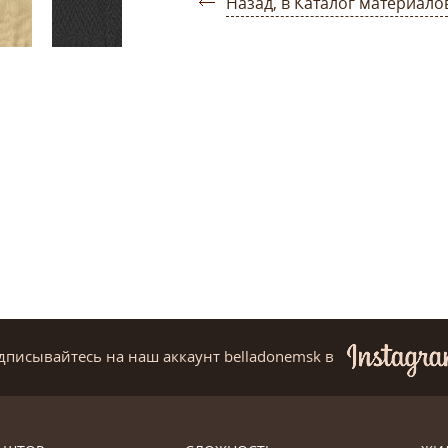
Назад, в Каталог материало
дписывайтесь на наш аккаунт belladonemsk
в