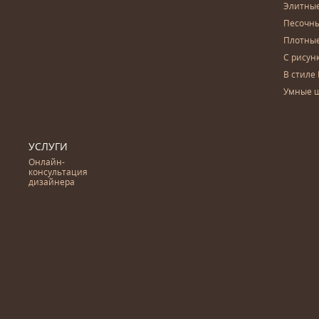
Элитны
Песочны
Плотны
С рисун
В стиле 
Умные 
УСЛУГИ
Онлайн-
консультация
дизайнера