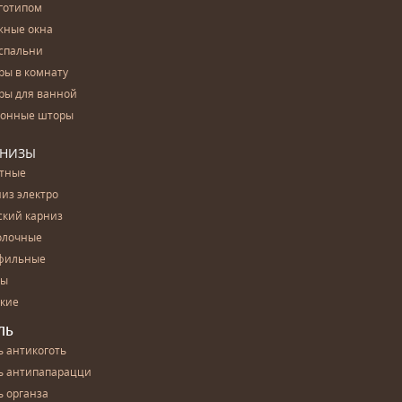
готипом
жные окна
спальни
ры в комнату
ры для ванной
конные шторы
РНИЗЫ
етные
из электро
ский карниз
олочные
фильные
бы
ские
ЛЬ
 антикоготь
ь антипапарацци
 органза