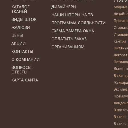
СТИЛИ
КАТАЛОГ
ДИЗАЙНЕРЫ
Модные
ТКАНЕЙ
Дизайн
НАШИ ШТОРЫ НА ТВ
ВИДЫ ШТОР
Прован
ПРОГРАММА ЛОЯЛЬНОСТИ
ЖАЛЮЗИ
Стильн
СХЕМА ЗАМЕРА ОКНА
Итальян
ЦЕНЫ
ОПЛАТИТЬ ЗАКАЗ
Кантри
АКЦИИ
ОРГАНИЗАЦИЯМ
Нитяны
КОНТАКТЫ
Декора
О КОМПАНИИ
Потоло
ВОПРОСЫ-
Льняны
ОТВЕТЫ
В сканд
КАРТА САЙТА
Жаккар
Эксклю
Премиу
Лондон
В восто
В стиле
В стиле