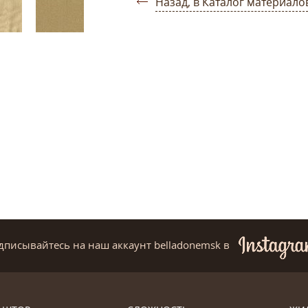
Назад, в Каталог материало
дписывайтесь на наш аккаунт belladonemsk
в