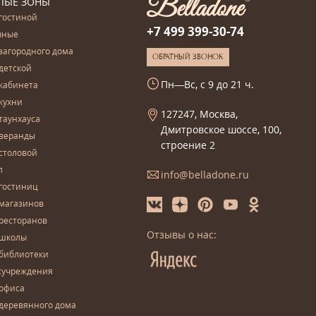
ЛЫЕ ЗОНЫ
гостиной
+7 499 399-30-74
чные
загородного дома
ОБРАТНЫЙ ЗВОНОК
детской
Пн—Вс, с 9 до 21 ч.
кабинета
кухни
127247, Москва,
таунхауса
Дмитровское шоссе, 100,
 веранды
строение 2
столовой
л
info@belladone.ru
гостиниц
 магазинов
ресторанов
Отзывы о нас:
 школы
 библиотеки
сучреждения
 офиса
деревянного дома