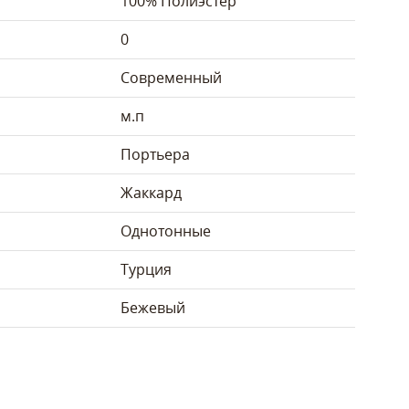
100% Полиэстер
0
Современный
м.п
Портьера
Жаккард
Однотонные
Турция
Бежевый