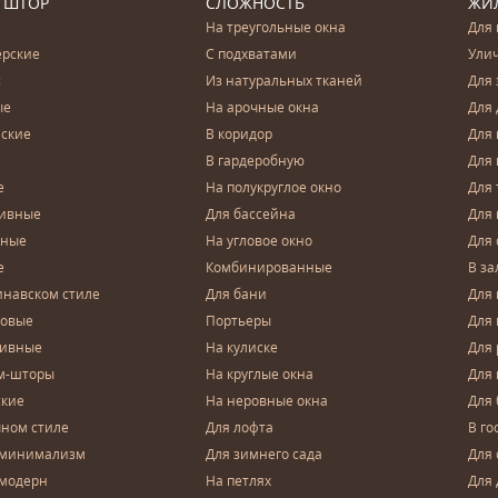
 ШТОР
СЛОЖНОСТЬ
ЖИ
На треугольные окна
Для 
ерские
С подхватами
Ули
с
Из натуральных тканей
Для 
ые
На арочные окна
Для 
ские
В коридор
Для 
В гардеробную
Для 
е
На полукруглое окно
Для 
тивные
Для бассейна
Для
чные
На угловое окно
Для 
е
Комбинированные
В за
инавском стиле
Для бани
Для 
довые
Портьеры
Для
зивные
На кулиске
Для 
м-шторы
На круглые окна
Для
ские
На неровные окна
Для
чном стиле
Для лофта
В го
 минимализм
Для зимнего сада
Для
 модерн
На петлях
Для 