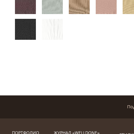
По
ПОРТФОЛИО
ЖУРНАЛ «WELLDONE»