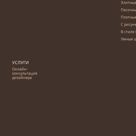
Элитны
Песочны
Плотны
С рисун
В стиле 
Умные 
УСЛУГИ
Онлайн-
консультация
дизайнера