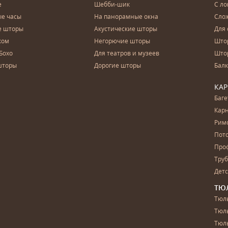
е
Шебби-шик
С ло
е часы
На панорамные окна
Сло
е шторы
Акустические шторы
Для 
ком
Негорючие шторы
Што
Бохо
Для театров и музеев
Што
шторы
Дорогие шторы
Бал
КА
Баг
Карн
Рим
Пот
Про
Тру
Дет
ТЮ
Тюль
Тюл
Тюль