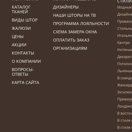
СТИЛИ
КАТАЛОГ
ДИЗАЙНЕРЫ
Модные
ТКАНЕЙ
Дизайн
НАШИ ШТОРЫ НА ТВ
ВИДЫ ШТОР
Прован
ПРОГРАММА ЛОЯЛЬНОСТИ
ЖАЛЮЗИ
Стильн
СХЕМА ЗАМЕРА ОКНА
Итальян
ЦЕНЫ
ОПЛАТИТЬ ЗАКАЗ
Кантри
АКЦИИ
ОРГАНИЗАЦИЯМ
Нитяны
КОНТАКТЫ
Декора
О КОМПАНИИ
Потоло
ВОПРОСЫ-
Льняны
ОТВЕТЫ
В сканд
КАРТА САЙТА
Жаккар
Эксклю
Премиу
Лондон
В восто
В стиле
В стиле