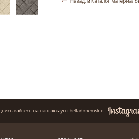
Назад, в Каталог материало
дписывайтесь на наш аккаунт belladonemsk
в