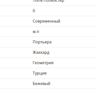
100% Полиэстер
0
Современный
м.п
Портьера
Жаккард
Геометрия
Турция
Бежевый