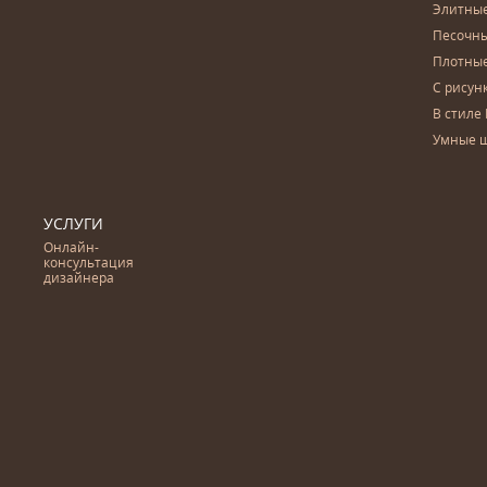
Элитны
Песочны
Плотны
С рисун
В стиле 
Умные 
УСЛУГИ
Онлайн-
консультация
дизайнера