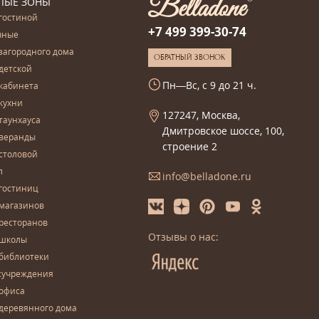
ЛЫЕ ЗОНЫ
гостиной
+7 499 399-30-74
чные
загородного дома
ОБРАТНЫЙ ЗВОНОК
детской
Пн—Вс, с 9 до 21 ч.
кабинета
кухни
127247, Москва,
таунхауса
Дмитровское шоссе, 100,
 веранды
строение 2
столовой
л
info@belladone.ru
гостиниц
 магазинов
ресторанов
Отзывы о нас:
 школы
 библиотеки
сучреждения
 офиса
деревянного дома