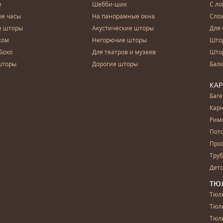
е
Шебби-шик
С ло
е часы
На панорамные окна
Сло
е шторы
Акустические шторы
Для 
ком
Негорючие шторы
Што
Бохо
Для театров и музеев
Што
шторы
Дорогие шторы
Бал
КА
Баг
Карн
Рим
Пот
Про
Тру
Дет
ТЮ
Тюль
Тюл
Тюль