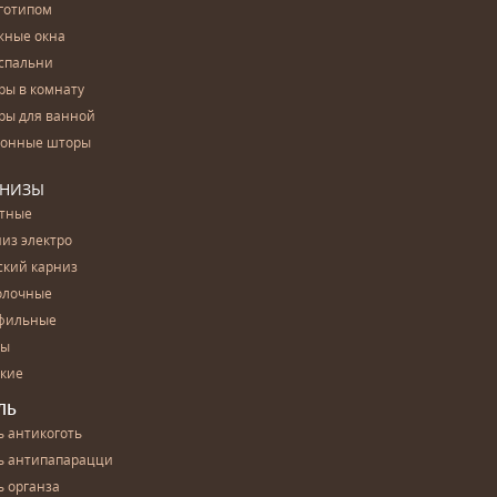
готипом
жные окна
спальни
ры в комнату
ры для ванной
конные шторы
РНИЗЫ
етные
из электро
ский карниз
олочные
фильные
бы
ские
ЛЬ
 антикоготь
ь антипапарацци
 органза