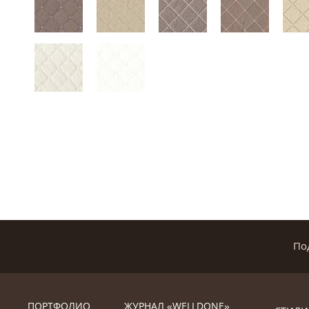
По
ПОРТФОЛИО
ЖУРНАЛ «WELLDONE»