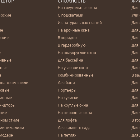
 ШТОР
СЛОЖНОСТЬ
ЖИ
На треугольные окна
Для 
ерские
С подхватами
Ули
с
Из натуральных тканей
Для 
ые
На арочные окна
Для 
ские
В коридор
Для 
В гардеробную
Для 
е
На полукруглое окно
Для 
тивные
Для бассейна
Для
чные
На угловое окно
Для 
е
Комбинированные
В за
инавском стиле
Для бани
Для 
довые
Портьеры
Для
зивные
На кулиске
Для 
м-шторы
На круглые окна
Для
ские
На неровные окна
Для
чном стиле
Для лофта
В го
 минимализм
Для зимнего сада
Для
 модерн
На петлях
Для 