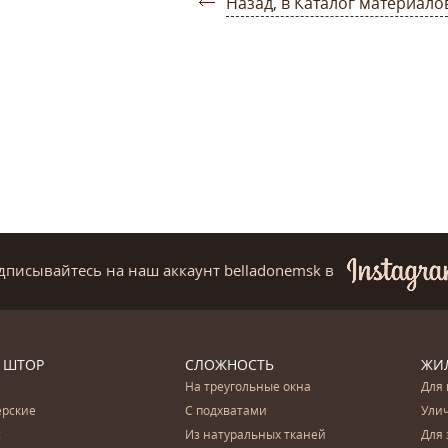
Назад, в Каталог материало
дписывайтесь на наш аккаунт belladonemsk
в
 ШТОР
СЛОЖНОСТЬ
ЖИ
На треугольные окна
Для 
ерские
С подхватами
Ули
с
Из натуральных тканей
Для 