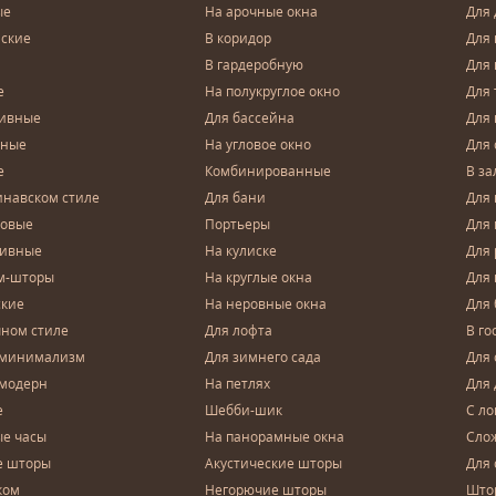
ые
На арочные окна
Для 
ские
В коридор
Для 
В гардеробную
Для 
е
На полукруглое окно
Для 
тивные
Для бассейна
Для
чные
На угловое окно
Для 
е
Комбинированные
В за
инавском стиле
Для бани
Для 
довые
Портьеры
Для
зивные
На кулиске
Для 
м-шторы
На круглые окна
Для
ские
На неровные окна
Для
чном стиле
Для лофта
В го
 минимализм
Для зимнего сада
Для
 модерн
На петлях
Для 
е
Шебби-шик
С ло
е часы
На панорамные окна
Сло
е шторы
Акустические шторы
Для 
ком
Негорючие шторы
Што