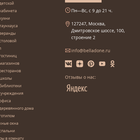
детской
Пн—Вс, с 9 до 21 ч.
кабинета
кухни
127247, Москва,
таунхауса
Дмитровское шоссе, 100,
 веранды
строение 2
столовой
л
info@belladone.ru
гостиниц
 магазинов
ресторанов
Отзывы о нас:
 школы
 библиотеки
сучреждения
 офиса
деревянного дома
готипом
жные окна
спальни
ры в комнату