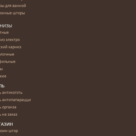
ры для ванной
конные шторы
РНИЗЫ
етные
из электро
ский карниз
олочные
фильные
бы
ские
ЛЬ
 антикоготь
ь антипапарацци
 органза
 на заказ
ГАЗИН
азин штор