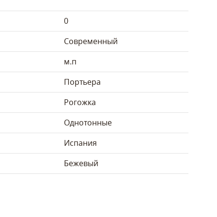
0
Современный
м.п
Портьера
Рогожка
Однотонные
Испания
Бежевый