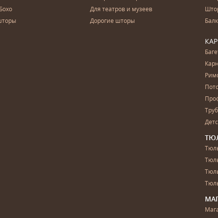
Бохо
Для театров и музеев
Што
шторы
Дорогие шторы
Бал
КА
Баг
Карн
Рим
Пот
Про
Тру
Дет
ТЮ
Тюль
Тюл
Тюль
Тюль
МА
Маг