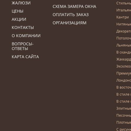
ЖАЛЮЗИ
Стильн
СХЕМА ЗАМЕРА ОКНА
Итальян
ЦЕНЫ
ОПЛАТИТЬ ЗАКАЗ
Кантри
АКЦИИ
ОРГАНИЗАЦИЯМ
Нитяны
КОНТАКТЫ
Декора
О КОМПАНИИ
Потоло
ВОПРОСЫ-
Льняны
ОТВЕТЫ
В сканд
КАРТА САЙТА
Жаккар
Эксклю
Премиу
Лондон
В восто
В стиле
В стиле
Элитны
Песочны
Плотны
С рисун