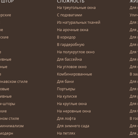
 ШТОР
СЛОЖНОСТЬ
ЖИ
На треугольные окна
Для 
ерские
С подхватами
Ули
с
Из натуральных тканей
Для 
ые
На арочные окна
Для 
ские
В коридор
Для 
В гардеробную
Для 
е
На полукруглое окно
Для 
тивные
Для бассейна
Для
чные
На угловое окно
Для 
е
Комбинированные
В за
инавском стиле
Для бани
Для 
довые
Портьеры
Для
зивные
На кулиске
Для 
м-шторы
На круглые окна
Для
ские
На неровные окна
Для
чном стиле
Для лофта
В го
 минимализм
Для зимнего сада
Для
 модерн
На петлях
Для 