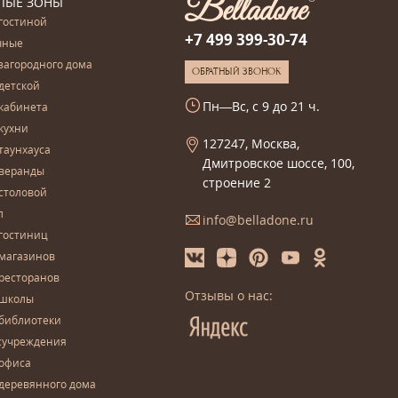
ЛЫЕ ЗОНЫ
гостиной
+7 499 399-30-74
чные
загородного дома
ОБРАТНЫЙ ЗВОНОК
детской
Пн—Вс, с 9 до 21 ч.
кабинета
кухни
127247, Москва,
таунхауса
Дмитровское шоссе, 100,
 веранды
строение 2
столовой
л
info@belladone.ru
гостиниц
 магазинов
ресторанов
Отзывы о нас:
 школы
 библиотеки
сучреждения
 офиса
деревянного дома