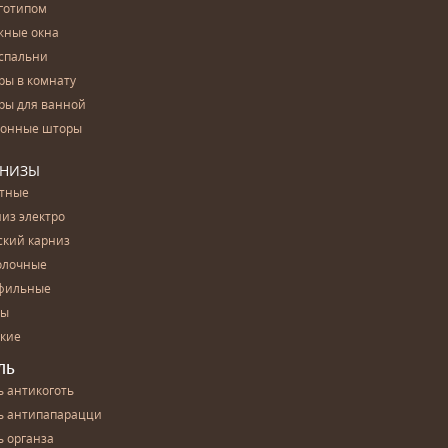
готипом
жные окна
спальни
ры в комнату
ры для ванной
конные шторы
РНИЗЫ
етные
из электро
ский карниз
олочные
фильные
бы
ские
ЛЬ
 антикоготь
ь антипапарацци
 органза