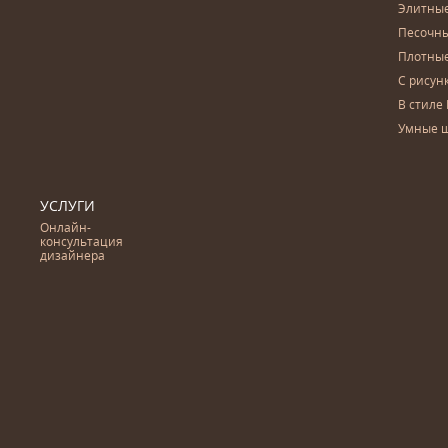
Элитны
Песочны
Плотны
С рисун
В стиле 
Умные 
УСЛУГИ
Онлайн-
консультация
дизайнера