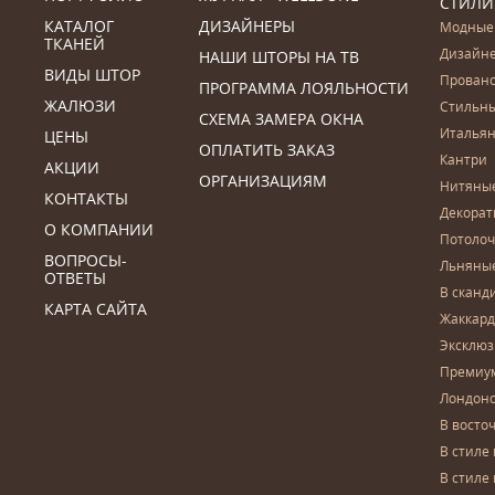
СТИЛИ
КАТАЛОГ
ДИЗАЙНЕРЫ
Модные
ТКАНЕЙ
Дизайн
НАШИ ШТОРЫ НА ТВ
ВИДЫ ШТОР
Прован
ПРОГРАММА ЛОЯЛЬНОСТИ
ЖАЛЮЗИ
Стильн
СХЕМА ЗАМЕРА ОКНА
Итальян
ЦЕНЫ
ОПЛАТИТЬ ЗАКАЗ
Кантри
АКЦИИ
ОРГАНИЗАЦИЯМ
Нитяны
КОНТАКТЫ
Декора
О КОМПАНИИ
Потоло
ВОПРОСЫ-
Льняны
ОТВЕТЫ
В сканд
КАРТА САЙТА
Жаккар
Эксклю
Премиу
Лондон
В восто
В стиле
В стиле