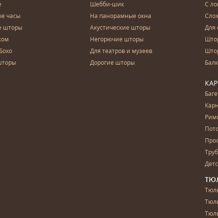
е
Шебби-шик
С ло
е часы
На панорамные окна
Сло
е шторы
Акустические шторы
Для 
ком
Негорючие шторы
Што
Бохо
Для театров и музеев
Што
шторы
Дорогие шторы
Бал
КА
Баг
Карн
Рим
Пот
Про
Тру
Дет
ТЮ
Тюль
Тюл
Тюль