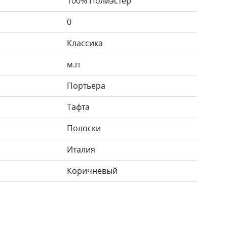
100% Полиэстер
0
Классика
м.п
Портьера
Тафта
Полоски
Италия
Коричневый