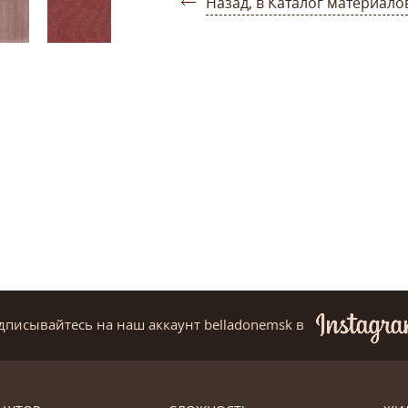
Назад, в Каталог материало
дписывайтесь на наш аккаунт belladonemsk
в