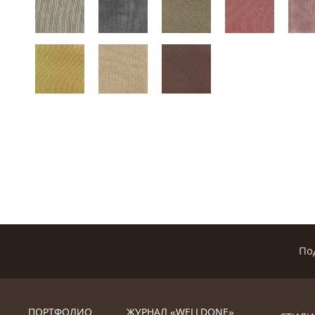
По
ПОРТФОЛИО
ЖУРНАЛ «WELLDONE»