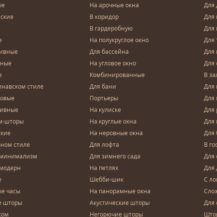
ые
На арочные окна
Для 
ские
В коридор
Для 
В гардеробную
Для 
е
На полукруглое окно
Для 
тивные
Для бассейна
Для
чные
На угловое окно
Для 
е
Комбинированные
В за
инавском стиле
Для бани
Для 
довые
Портьеры
Для
зивные
На кулиске
Для 
м-шторы
На круглые окна
Для
ские
На неровные окна
Для
чном стиле
Для лофта
В го
 минимализм
Для зимнего сада
Для
 модерн
На петлях
Для 
е
Шебби-шик
С ло
е часы
На панорамные окна
Сло
е шторы
Акустические шторы
Для 
ком
Негорючие шторы
Што