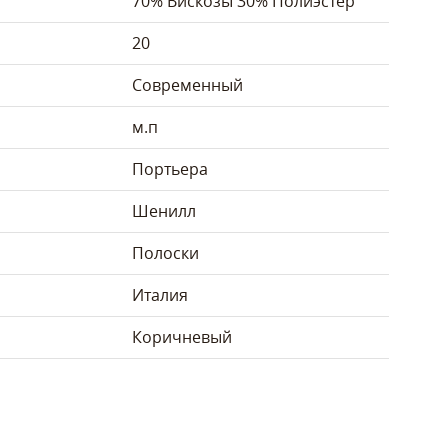
70% Вискозы 30% Полиэстер
20
Современный
м.п
Портьера
Шенилл
Полоски
Италия
Коричневый