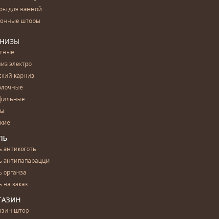
ры для ванной
конные шторы
РНИЗЫ
етные
из электро
ский карниз
олочные
фильные
бы
ские
ЛЬ
 антикоготь
ь антипапарацци
 органза
 на заказ
ГАЗИН
азин штор