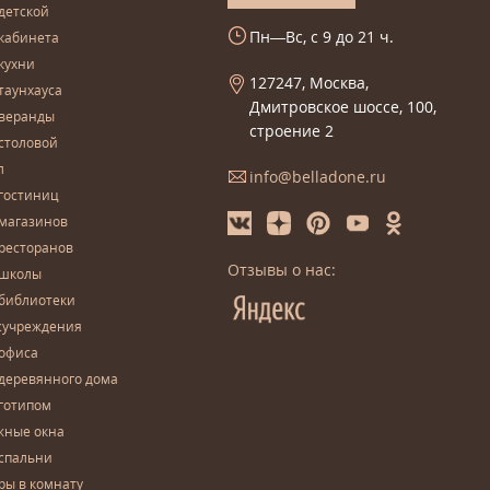
детской
Пн—Вс, с 9 до 21 ч.
кабинета
кухни
127247, Москва,
таунхауса
Дмитровское шоссе, 100,
 веранды
строение 2
столовой
л
info@belladone.ru
гостиниц
 магазинов
ресторанов
Отзывы о нас:
 школы
 библиотеки
сучреждения
 офиса
деревянного дома
готипом
жные окна
спальни
ры в комнату