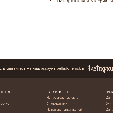
Назад, в Каталог материало
дписывайтесь на наш аккаунт belladonemsk
в
 ШТОР
СЛОЖНОСТЬ
ЖИ
На треугольные окна
Для 
ерские
С подхватами
Ули
с
Из натуральных тканей
Для 