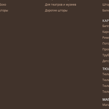
Бохо
Для театров и музеев
Што
шторы
Дорогие шторы
Бал
КА
Баг
Карн
Рим
Пот
Про
Тру
Дет
ТЮ
Тюль
Тюл
Тюль
Тюль
МА
Маг