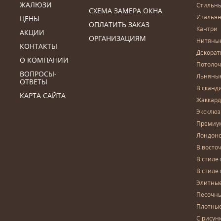
ЖАЛЮЗИ
Стильн
СХЕМА ЗАМЕРА ОКНА
Итальян
ЦЕНЫ
ОПЛАТИТЬ ЗАКАЗ
Кантри
АКЦИИ
ОРГАНИЗАЦИЯМ
Нитяны
КОНТАКТЫ
Декора
О КОМПАНИИ
Потоло
ВОПРОСЫ-
Льняны
ОТВЕТЫ
В сканд
КАРТА САЙТА
Жаккар
Эксклю
Премиу
Лондон
В восто
В стиле
В стиле
Элитны
Песочны
Плотны
С рисун