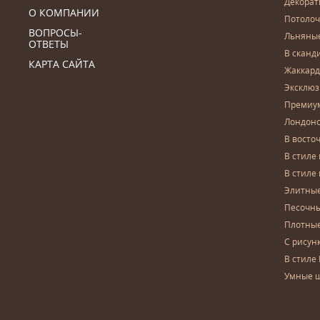
Декора
О КОМПАНИИ
Потоло
ВОПРОСЫ-
Льняны
ОТВЕТЫ
В сканд
КАРТА САЙТА
Жаккар
Эксклю
Премиу
Лондон
В восто
В стиле
В стиле
Элитны
Песочны
Плотны
С рисун
В стиле 
Умные 