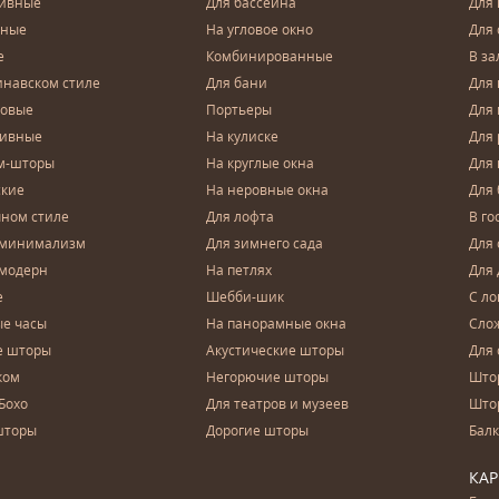
тивные
Для бассейна
Для
чные
На угловое окно
Для 
е
Комбинированные
В за
инавском стиле
Для бани
Для 
довые
Портьеры
Для
зивные
На кулиске
Для 
м-шторы
На круглые окна
Для
ские
На неровные окна
Для
чном стиле
Для лофта
В го
 минимализм
Для зимнего сада
Для
 модерн
На петлях
Для 
е
Шебби-шик
С ло
е часы
На панорамные окна
Сло
е шторы
Акустические шторы
Для 
ком
Негорючие шторы
Што
Бохо
Для театров и музеев
Што
шторы
Дорогие шторы
Бал
КА