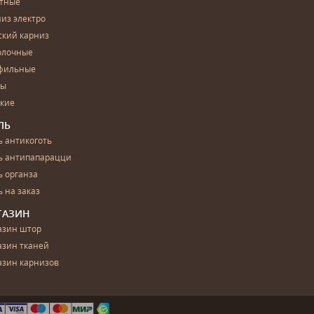
етные
из электро
ский карниз
олочные
фильные
бы
ские
ЛЬ
 антикоготь
ь антипапарацци
 органза
 на заказ
ГАЗИН
азин штор
азин тканей
азин карнизов