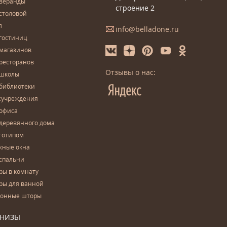
 веранды
строение 2
столовой
л
info@belladone.ru
гостиниц
 магазинов
ресторанов
Отзывы о нас:
 школы
 библиотеки
сучреждения
 офиса
деревянного дома
готипом
жные окна
спальни
ры в комнату
ры для ванной
конные шторы
РНИЗЫ