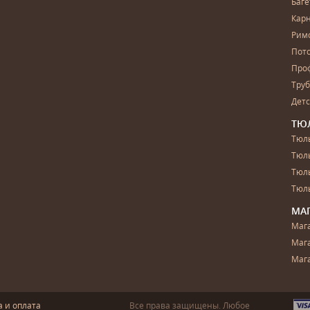
Баг
Карн
Рим
Пот
Про
Тру
Дет
ТЮ
Тюль
Тюл
Тюль
Тюль
МА
Маг
Маг
Маг
а и оплата
Все права защищены. Любое