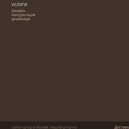
УСЛУГИ
Онлайн-
консультация
дизайнера
Салон штор в Москве: пошив
штор
на
Доставк