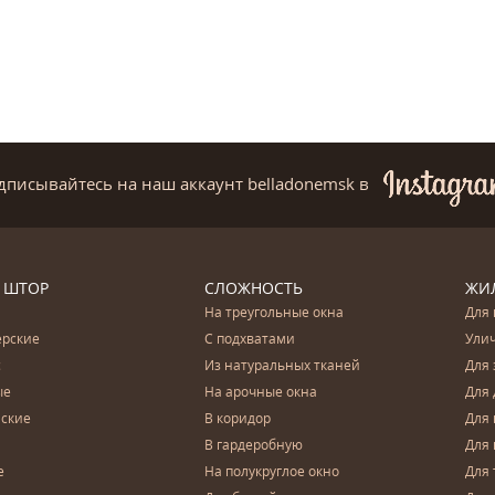
дписывайтесь на наш аккаунт belladonemsk
в
 ШТОР
СЛОЖНОСТЬ
ЖИ
На треугольные окна
Для 
ерские
С подхватами
Ули
с
Из натуральных тканей
Для 
ые
На арочные окна
Для 
ские
В коридор
Для 
В гардеробную
Для 
е
На полукруглое окно
Для 