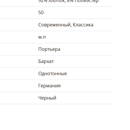
92% Хлопок, 8% Полиэстер
50
Современный, Классика
м.п
Портьера
Бархат
Однотонные
Германия
Черный