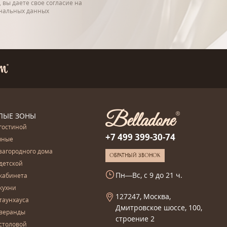
 вы даете свое согласие на
ональных данных
ЛЫЕ ЗОНЫ
гостиной
+7 499 399-30-74
чные
загородного дома
ОБРАТНЫЙ ЗВОНОК
детской
Пн—Вс, с 9 до 21 ч.
кабинета
кухни
127247, Москва,
таунхауса
Дмитровское шоссе, 100,
 веранды
строение 2
столовой