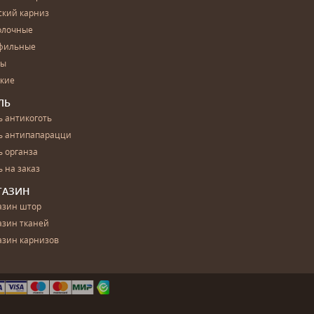
ский карниз
олочные
фильные
бы
ские
ЛЬ
 антикоготь
ь антипапарацци
 органза
 на заказ
ГАЗИН
азин штор
азин тканей
азин карнизов