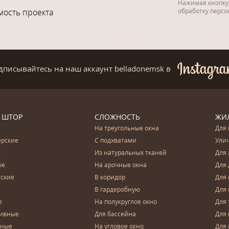
Нажимая кнопку,
мость проекта
обработку перс
дписывайтесь на наш аккаунт belladonemsk
в
 ШТОР
СЛОЖНОСТЬ
ЖИ
На треугольные окна
Для 
ерские
С подхватами
Ули
с
Из натуральных тканей
Для 
ые
На арочные окна
Для 
ские
В коридор
Для 
В гардеробную
Для 
е
На полукруглое окно
Для 
тивные
Для бассейна
Для
чные
На угловое окно
Для 