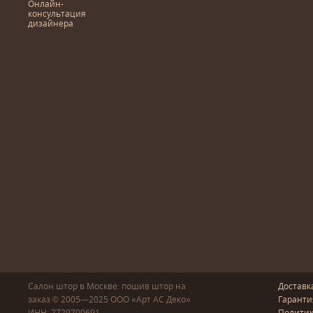
Онлайн-
консультация
дизайнера
Салон штор в Москве: пошив
штор
на
Доставк
заказ
© 2005—2025
ООО «Арт АС Деко»
Гаранти
ИНН: 7729700691
Полити