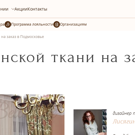
ании
Акции
Контакты
ера
Организациям
 на заказ в Подмосковье
нской ткани на з
дизайнер 
Лисяги