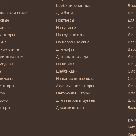
е
Комбинированные
В за
инавском стиле
Для бани
Для 
довые
Портьеры
Для
зивные
На кулиске
Для 
м-шторы
На круглые окна
Для
ские
На неровные окна
Для
чном стиле
Для лофта
В го
 минимализм
Для зимнего сада
Для
 модерн
На петлях
Для 
е
Шебби-шик
С ло
е часы
На панорамные окна
Сло
е шторы
Акустические шторы
Для 
ком
Негорючие шторы
Што
Бохо
Для театров и музеев
Што
шторы
Дорогие шторы
Бал
КА
Баг
Карн