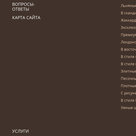
ВОПРОСЫ-
Льняны
ОТВЕТЫ
В сканд
КАРТА САЙТА
Жаккар
Эксклю
Премиу
Лондон
В восто
В стиле
В стиле
Элитны
Песочны
Плотны
С рисун
В стиле 
Умные 
УСЛУГИ