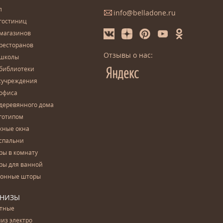
л
info@belladone.ru
гостиниц
 магазинов
ресторанов
Отзывы о нас:
 школы
 библиотеки
сучреждения
 офиса
деревянного дома
готипом
жные окна
спальни
ры в комнату
ры для ванной
конные шторы
РНИЗЫ
етные
из электро