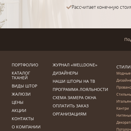
Рассчитает конечную стои
По
ПОРТФОЛИО
ЖУРНАЛ «WELLDONE»
СТИЛИ
КАТАЛОГ
ДИЗАЙНЕРЫ
Модные
ТКАНЕЙ
Дизайн
НАШИ ШТОРЫ НА ТВ
ВИДЫ ШТОР
Прован
ПРОГРАММА ЛОЯЛЬНОСТИ
ЖАЛЮЗИ
Стильн
СХЕМА ЗАМЕРА ОКНА
Итальян
ЦЕНЫ
ОПЛАТИТЬ ЗАКАЗ
Кантри
АКЦИИ
ОРГАНИЗАЦИЯМ
Нитяны
КОНТАКТЫ
Декора
О КОМПАНИИ
Потоло