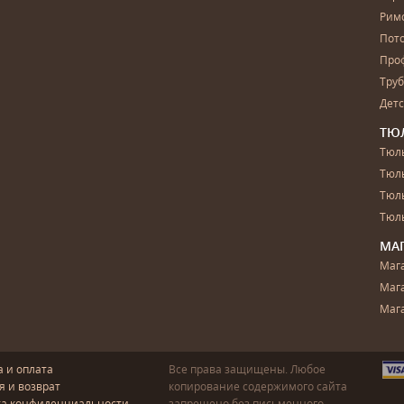
Рим
Пот
Про
Тру
Дет
ТЮ
Тюль
Тюл
Тюль
Тюль
МА
Маг
Маг
Маг
а и оплата
Все права защищены. Любое
я и возврат
копирование содержимого сайта
ка конфиденциальности
запрещено без письменного